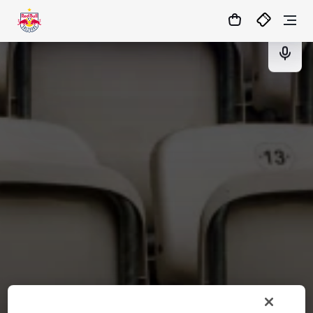
14
:
37
:
22
- : -
TICKETS