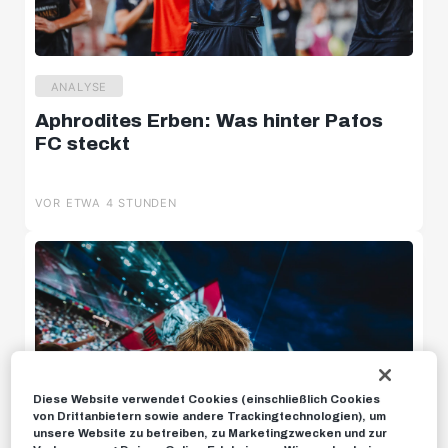
U11 Süd
U12 Süd
ANALYSE
U14 Süd
Aphrodites Erben: Was hinter Pafos
FC steckt
VOR ETWA 4 STUNDEN
U18w
U16w
News
Diese Website verwendet Cookies (einschließlich Cookies
von Drittanbietern sowie andere Trackingtechnologien), um
unsere Website zu betreiben, zu Marketingzwecken und zur