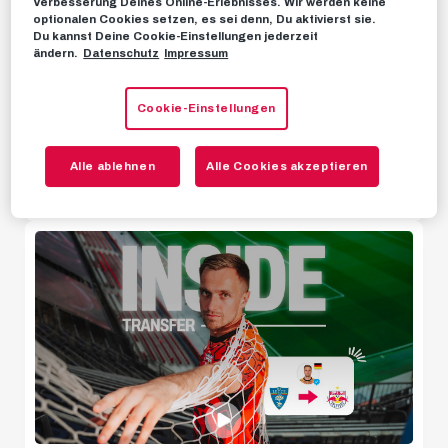
Verbesserung Deines Online-Erlebnisses. Wir werden keine
optionalen Cookies setzen, es sei denn, Du aktivierst sie.
Highlights
Du kannst Deine Cookie-Einstellungen jederzeit
ändern.
Datenschutz
Impressum
Stimmen
NEWS
Hinter den Kulissen
Spieltagsinfo fürs heutige Quali-Duell
Cookie-Einstellungen
mit Pafos FC
Livestreams
Alle ablehnen
Alle Cookies akzeptieren
VOR ETWA 9 STUNDEN