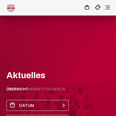
0:0
HZ
MATCHCENTER
Aktuelles
ÜBERSICHT
NEWS
FOTOS
VIDEOS
DATUM