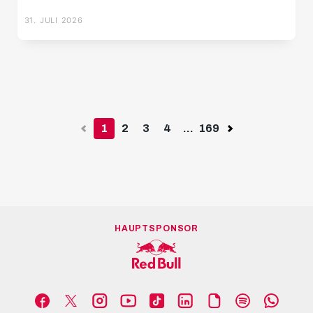
31. JULI 2026
Previous
1
2
3
4
...
169
Next
HAUPTSPONSOR