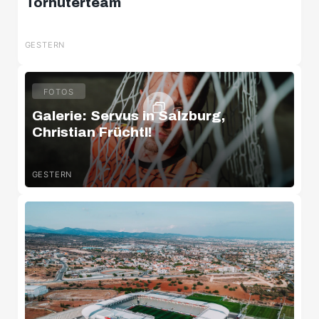
Torhüterteam
GESTERN
FOTOS
Galerie: Servus in Salzburg,
Christian Früchtl!
GESTERN