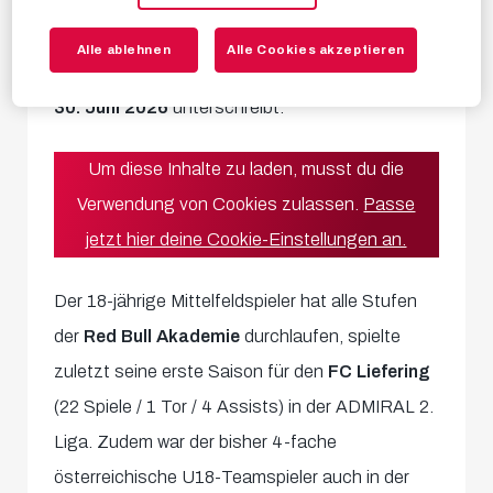
Mit Start der Saison 2022/23 wechselt
Dijon
Kameri
vom Kooperationsklub FC Liefering zu
Alle ablehnen
Alle Cookies akzeptieren
unseren Roten Bullen, wo er einen
Vertrag bis
30. Juni 2026
unterschreibt.
Um diese Inhalte zu laden, musst du die
Verwendung von Cookies zulassen.
Passe
jetzt hier deine Cookie-Einstellungen an.
Der 18-jährige Mittelfeldspieler hat alle Stufen
der
Red Bull Akademie
durchlaufen, spielte
zuletzt seine erste Saison für den
FC Liefering
(22 Spiele / 1 Tor / 4 Assists) in der ADMIRAL 2.
Liga. Zudem war der bisher 4-fache
österreichische U18-Teamspieler auch in der