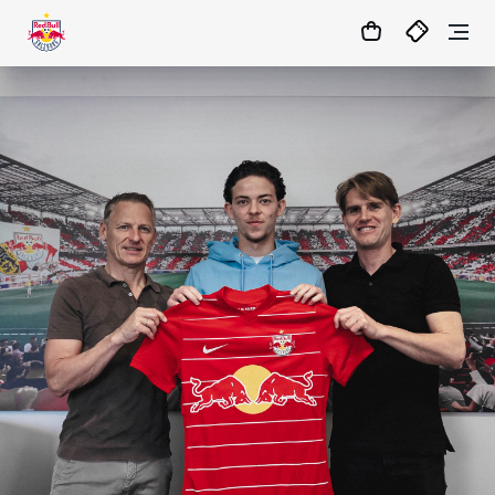
1
:
22
:
26
:
12
- : -
MATCHCENTER