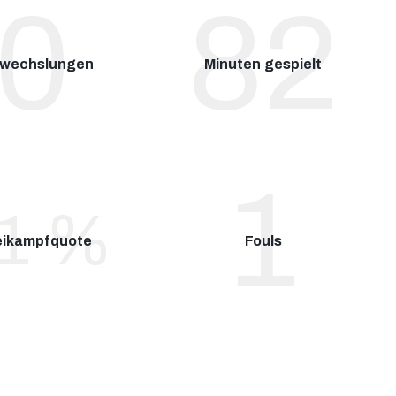
0
90
wechslungen
Minuten gespielt
1
6
%
ikampfquote
Fouls