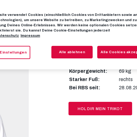
ite verwendet Cookies (einschließlich Cookies von Drittanbietern sowie a
chnologien), um unsere Website zu betreiben, zu Marketingzwecken und zu
ng Deines Online-Erlebnisses. Wir werden keine optionalen Cookies setzen
ktivierst sie. Du kannst Deine Cookie-Einstellungen jederzeit
20
Edmun
tenschutz
Impressum
Alle ablehnen
Alle Cookies akze
Einstellungen
Nationalität:
Ghana
Körpergröße:
174 cm
Körpergewicht:
69 kg
Starker Fuß:
rechts
Bei RBS seit:
28.08.2
HOL DIR MEIN TRIKOT