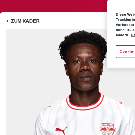
Diese Webs
Trackingte
ZUM KADER
Verbesseru
denn, Du a
ändern.
Da
Cookie-