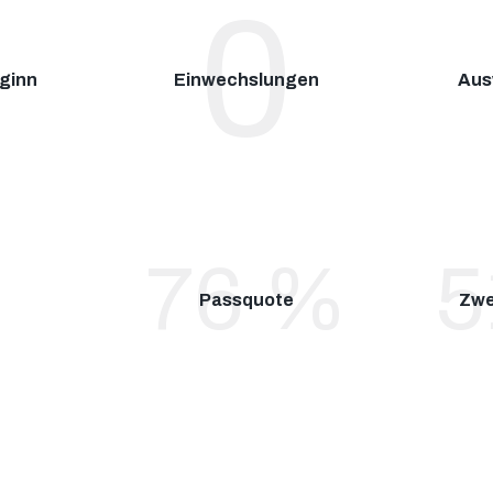
1
0
eginn
Einwechslungen
Aus
0
84
%
5
Passquote
Zwe