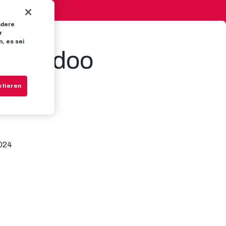
ndere
r
, es sei
d Baidoo
ptieren
024