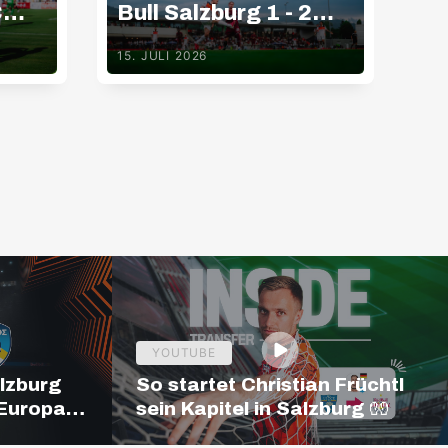
C
Bull Salzburg 1 - 2
Bu
g
Basaksehir FK
G
15. JULI 2026
15.
YOUTUBE
alzburg
So startet Christian Früchtl
 Europa
sein Kapitel in Salzburg 🧤
19:00