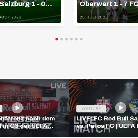
 Salzburg 1 - 0
Oberwart 1 - 7 F
 Hartberg
Red Bull Salzbur
GUST 2026
26. JULI 2026
YOUTUBE
onferenz nach dem
LIVE: FC Red Bull S
l in Q3 der UEFA
vs. Pafos FC | UEFA
League
League Qualifiers | 