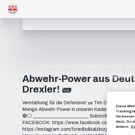
Um dieses Video abzuspielen, musst du die
deine Cookie
Abwehr-Power aus Deut
Drexler! 🧱
Verstärkung für die Defensive! 🧱 Tim Drexler wechs
Diese Webs
Menge Abwehr-Power in unseren Kader. Begleitet uns
Trackingte
🔴⚪️ _______________________ Subscribe now to F
Verbesseru
denn, Du a
FACEBOOK: https://www.facebook.com/FCRedBu
ändern.
Da
https://instagram.com/fcredbullsalzburg TIKTOK: h