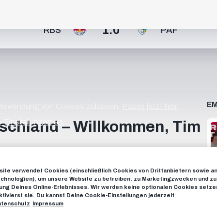
1:0
RBS
PAF
EM
 Verwendung von Cookies zulassen.
Passe jetzt hier
-Einstellungen an.
schland – Willkommen, Tim
elt von der TSG Hoffenheim an die Salzach und bringt jede
ite verwendet Cookies (einschließlich Cookies von Drittanbietern sowie a
eren Neuzugang bei seinen ersten Schritten in Salzburg.
chnologien), um unsere Website zu betreiben, zu Marketingzwecken und zu
C Red Bull Salzburg on YouTube! 📱 FOLLOW US
ng Deines Online-Erlebnisses. Wir werden keine optionalen Cookies setzen
ktivierst sie. Du kannst Deine Cookie-Einstellungen jederzeit
llSalzburg INSTAGRAM:
tenschutz
Impressum
ttps://www.tiktok.com/@fcredbullsalzburg X: