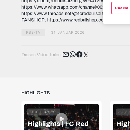
https://x.com/redbullsalzburg WHATSAPP:
https://www.whatsapp.com/channel/0029Va9I5
Cookie-
https://www.threads.net/@fcredbullsalzburg 🎟️ GE
FANSHOP: https://www.redbullshop.com/de-int/rb-s
RBS-TV
31. JANUAR 2026
Tweet
Dieses Video teilen:
HIGHLIGHTS
HIGHLIGHTS
HIG
Highlights | FC Red
High