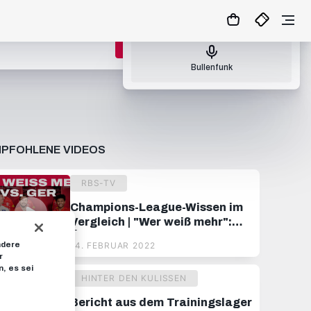
Nächster Bullenfunk: So., 09.08.26 17:00
ZUM MATCHCENTER
Bullenfunk
PFOHLENE VIDEOS
RBS-TV
Champions-League-Wissen im
Vergleich | "Wer weiß mehr":
Österreich vs. Deutschland
ndere
14. FEBRUAR 2022
r
, es sei
HINTER DEN KULISSEN
Bericht aus dem Trainingslager