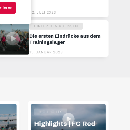
ptieren
02. JULI 2023
HINTER DEN KULISSEN
Die ersten Eindrücke aus dem
Trainingslager
15. JANUAR 2023
HIGHLIGHTS
Highlights | FC Red
Hi