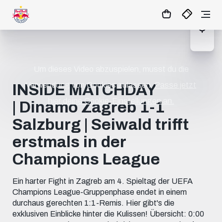
Um dieses Video abzuspielen, musst du die
Verwendung von Cookies zulassen.
Passe jetzt
INSIDE MATCHDAY
hier deine Cookie-Einstellungen an.
| Dinamo Zagreb 1-1
Salzburg | Seiwald trifft
erstmals in der
Champions League
Ein harter Fight in Zagreb am 4. Spieltag der UEFA
Champions League-Gruppenphase endet in einem
durchaus gerechten 1:1-Remis. Hier gibt's die
exklusiven Einblicke hinter die Kulissen! Übersicht: 0:00