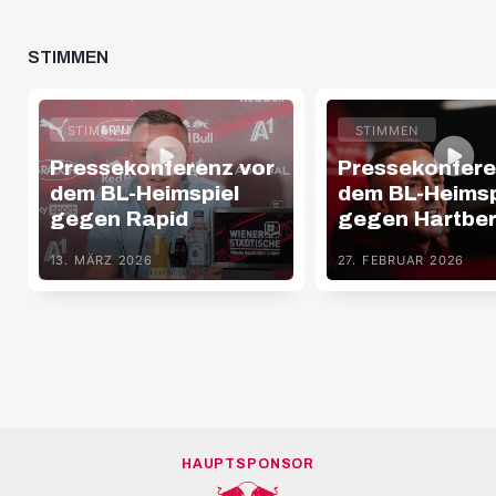
STIMMEN
STIMMEN
STIMMEN
Pressekonferenz vor
Pressekonfere
dem BL-Heimspiel
dem BL-Heimsp
gegen Rapid
gegen Hartbe
13. MÄRZ 2026
27. FEBRUAR 2026
HAUPTSPONSOR