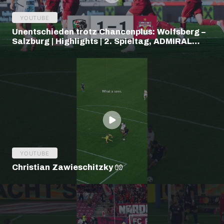
YOUTUBE
Unentschieden trotz Chancenplus: Wolfsberg –
Salzburg | Highlights | 2. Spieltag, ADMIRAL
Bundesliga
YOUTUBE
Christian Zawieschitzky 🧤