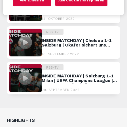
Alle ablehnen
Alle Cookies akzeptieren
INSIDE MATCHDAY | Dinamo
Zagreb 1-1 Salzburg | Seiwald
trifft erstmals in der Champions
League
14. OKTOBER 2022
RBS-TV
INSIDE MATCHDAY | Chelsea 1-1
Salzburg | Okafor sichert uns
Punkt in London! | UEFA Champions
League
16. SEPTEMBER 2022
RBS-TV
INSIDE MATCHDAY | Salzburg 1-1
Milan | UEFA Champions League |
Traumtor Noah Okafor
09. SEPTEMBER 2022
HIGHLIGHTS