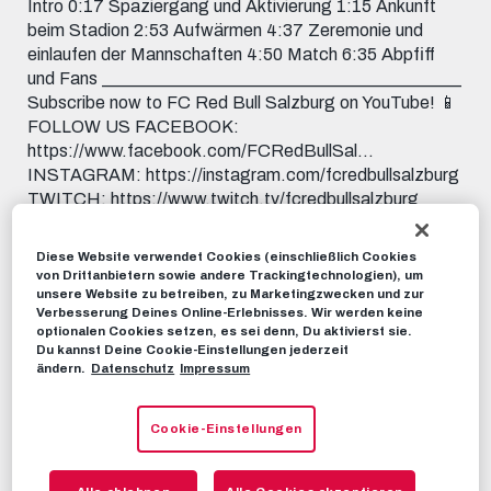
Intro 0:17 Spaziergang und Aktivierung 1:15 Ankunft
beim Stadion 2:53 Aufwärmen 4:37 Zeremonie und
einlaufen der Mannschaften 4:50 Match 6:35 Abpfiff
und Fans _________________________________________
Subscribe now to FC Red Bull Salzburg on YouTube! 📱
FOLLOW US FACEBOOK:
https://www.facebook.com/FCRedBullSal...
INSTAGRAM: https://instagram.com/fcredbullsalzburg
TWITCH: https://www.twitch.tv/fcredbullsalzburg
TWITTER: https://twitter.com/redbullsalzburg 🎟️ GET
YOUR TICKET: www.redbullsalzburg.at/tickets
Diese Website verwendet Cookies (einschließlich Cookies
von Drittanbietern sowie andere Trackingtechnologien), um
unsere Website zu betreiben, zu Marketingzwecken und zur
RBS-TV
14. OKTOBER 2022
Verbesserung Deines Online-Erlebnisses. Wir werden keine
optionalen Cookies setzen, es sei denn, Du aktivierst sie.
Du kannst Deine Cookie-Einstellungen jederzeit
Dieses Video teilen:
ändern.
Datenschutz
Impressum
Tweet
EMPFOHLENE VIDEOS
Cookie-Einstellungen
RBS-TV