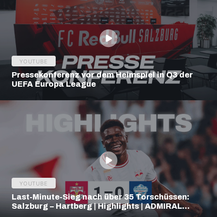
YOUTUBE
Pressekonferenz vor dem Heimspiel in Q3 der
UEFA Europa League
YOUTUBE
Last-Minute-Sieg nach über 35 Torschüssen:
Salzburg – Hartberg | Highlights | ADMIRAL
Bundesliga