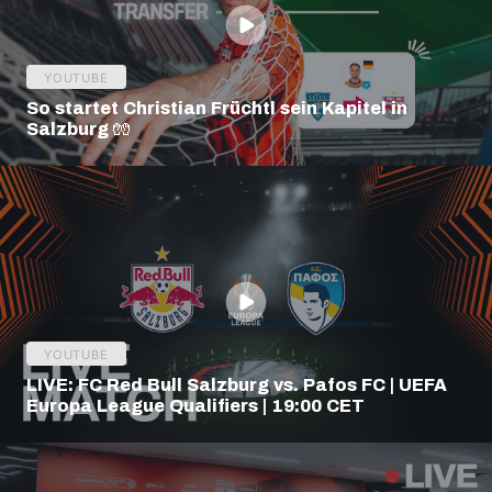
YOUTUBE
So startet Christian Früchtl sein Kapitel in
Salzburg 🧤
YOUTUBE
LIVE: FC Red Bull Salzburg vs. Pafos FC | UEFA
Europa League Qualifiers | 19:00 CET