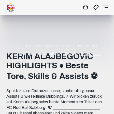
0:0
45
+ 10’
MATCHCENTER
Um dieses Video abzuspielen, musst du die
Verwendung von Cookies zulassen.
Passe jetzt
KERIM ALAJBEGOVIC
hier deine Cookie-Einstellungen an.
HIGHLIGHTS ● Beste
Tore, Skills & Assists ⚽️
Spektakuläre Distanzschüsse, zentimetergenaue
Assists & wieselflinke Dribblings. ⚡️ Wir blicken zurück
auf Kerim Alajbegovics beste Momente im Trikot des
FC Red Bull Salzburg. 💯 _______________________
Jetzt Channel abonnieren und keine Videos mehr