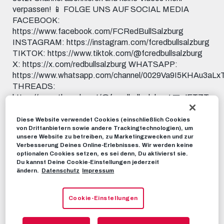
verpassen! 📱 FOLGE UNS AUF SOCIAL MEDIA
FACEBOOK:
https://www.facebook.com/FCRedBullSalzburg
INSTAGRAM: https://instagram.com/fcredbullsalzburg
TIKTOK: https://www.tiktok.com/@fcredbullsalzburg
X: https://x.com/redbullsalzburg WHATSAPP:
https://www.whatsapp.com/channel/0029Va9I5KHAu3aL
THREADS:
https://www.threads.net/@fcredbullsalzburg 🎟️ JETZT
TICKETS SICHERN:
https://www.redbullsalzburg.at/tickets 🎒 FANSHOP:
Diese Website verwendet Cookies (einschließlich Cookies
von Drittanbietern sowie andere Trackingtechnologien), um
https://www.redbullshop.com/de-int/rb-salzburg/
unsere Website zu betreiben, zu Marketingzwecken und zur
Verbesserung Deines Online-Erlebnisses. Wir werden keine
RBS-TV
19. MAI 2026
optionalen Cookies setzen, es sei denn, Du aktivierst sie.
Du kannst Deine Cookie-Einstellungen jederzeit
ändern.
Datenschutz
Impressum
Dieses Video teilen:
Tweet
Cookie-Einstellungen
EMPFOHLENE VIDEOS