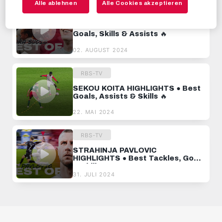
Alle ablehnen
Alle Cookies akzeptieren
RBS-TV
LUKA SUCIC HIGHLIGHTS ● Best
Goals, Skills & Assists 🔥
02. AUGUST 2024
RBS-TV
SEKOU KOITA HIGHLIGHTS ● Best
Goals, Assists & Skills 🔥
22. MAI 2024
RBS-TV
STRAHINJA PAVLOVIC
HIGHLIGHTS ● Best Tackles, Goals
& Skills 🔥
31. JULI 2024