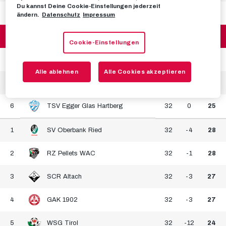
Du kannst Deine Cookie-Einstellungen jederzeit
2
SK Puntigamer Sturm Graz
32
16
37
ändern.
Datenschutz
Impressum
3
FC Red Bull Salzburg
32
15
29
Cookie-Einstellungen
4
FK Austria Wien
32
-5
29
Alle ablehnen
Alle Cookies akzeptieren
5
SK Rapid Wien
32
-5
27
6
TSV Egger Glas Hartberg
32
0
25
1
SV Oberbank Ried
32
-4
28
2
RZ Pellets WAC
32
-1
28
3
SCR Altach
32
-3
27
4
GAK 1902
32
-3
27
5
WSG Tirol
32
-12
24