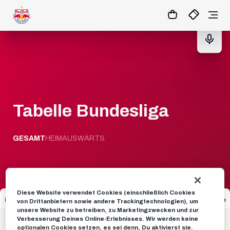
13
:
29
:
35
- : -
TICKETS
Tabelle Bundesliga
GESAMT
HEIM
AUSWÄRTS
Diese Website verwendet Cookies (einschließlich Cookies
Platz
Team
Spiele
TD
Punkte
von Drittanbietern sowie andere Trackingtechnologien), um
unsere Website zu betreiben, zu Marketingzwecken und zur
Verbesserung Deines Online-Erlebnisses. Wir werden keine
1
LASK
32
14
39
optionalen Cookies setzen, es sei denn, Du aktivierst sie.