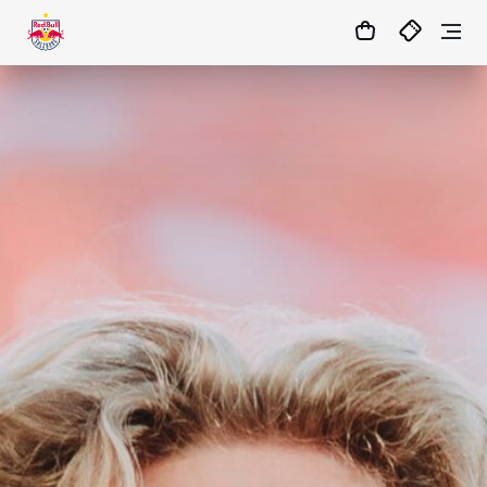
1
:
17
:
08
:
56
- : -
MATCHCENTER