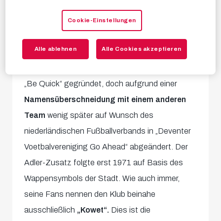
Verwechslungsgefahr
Zuallererst dürften sich die meisten die Frage
Cookie-Einstellungen
stellen: Wie kam diese durchaus
Alle ablehnen
Alle Cookies akzeptieren
ungewöhnliche Namensgebung
zustande?
Tatsächlich wurde der Verein ursprünglich als
„Be Quick“ gegründet, doch aufgrund einer
Namensüberschneidung mit einem anderen
Team
wenig später auf Wunsch des
niederländischen Fußballverbands in „Deventer
Voetbalvereniging Go Ahead“ abgeändert. Der
Adler-Zusatz folgte erst 1971 auf Basis des
Wappensymbols der Stadt. Wie auch immer,
seine Fans nennen den Klub beinahe
ausschließlich
„Kowet“.
Dies ist die