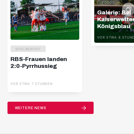
FOTOS
Galerie: Bei
Kaiserwette
Königsblau
VOR ETWA 8 STUN
SPIELBERICHT
RBS-Frauen landen
2:0-Pyrrhussieg
VOR ETWA 7 STUNDEN
WEITERE NEWS