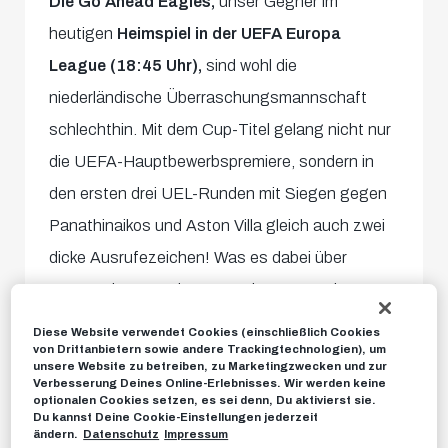
Die Go Ahead Eagles,
unser Gegner im
heutigen
Heimspiel in der UEFA Europa
League (18:45 Uhr),
sind wohl die
niederländische Überraschungsmannschaft
schlechthin. Mit dem Cup-Titel gelang nicht nur
die UEFA-Hauptbewerbspremiere, sondern in
den ersten drei UEL-Runden mit Siegen gegen
Panathinaikos und Aston Villa gleich auch zwei
dicke Ausrufezeichen! Was es dabei über
unseren kommenden Kontrahenten noch so zu
wissen gilt, haben wir hier für euch in
fünf
Diese Website verwendet Cookies (einschließlich Cookies
von Drittanbietern sowie andere Trackingtechnologien), um
spannenden Fakten
gesammelt.
unsere Website zu betreiben, zu Marketingzwecken und zur
Verbesserung Deines Online-Erlebnisses. Wir werden keine
optionalen Cookies setzen, es sei denn, Du aktivierst sie.
#1 | Adler im Vorwärtsflug gegen die
Du kannst Deine Cookie-Einstellungen jederzeit
ändern.
Datenschutz
Impressum