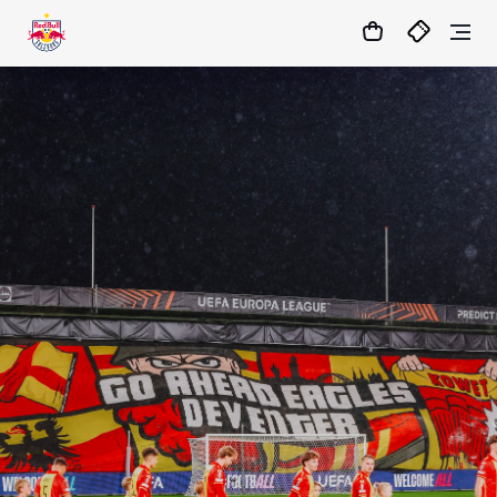
15
:
04
:
20
- : -
MATCHCENTER