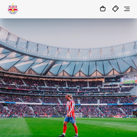
19
:
55
:
02
- : -
MATCHCENTER