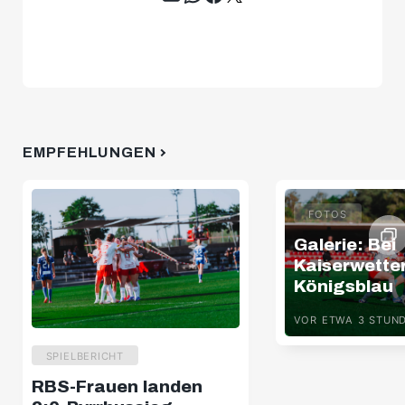
EMPFEHLUNGEN
FOTOS
Galerie: Bei
Kaiserwette
Königsblau
VOR ETWA 3 STUN
SPIELBERICHT
RBS-Frauen landen