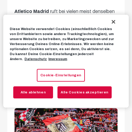
Atletico Madrid
ruft bei vielen meist denselben
Gedanken hervor: ein echter Arbeiterklub! Dass
Diese Website verwendet Cookies (einschließlich Cookies
zwischenzeitlich chinesische Investoren bzw.
von Drittanbietern sowie andere Trackingtechnologien), um
unsere Website zu betreiben, zu Marketingzwecken und zur
aktuell ein israelischer Milliardär ihre Finger im
Verbesserung Deines Online-Erlebnisses. Wir werden keine
Spiel hatten und der Ball dabei im „Riyadh Air
optionalen Cookies setzen, es sei denn, Du aktivierst sie.
Du kannst Deine Cookie-Einstellungen jederzeit
Metropolitano Stadium“ rollt, bleibt dabei oft eine
ändern.
Datenschutz
Impressum
Randnotiz. Nichtsdestotrotz trifft die
Cookie-Einstellungen
Bezeichnung auf
einige Facetten des
geschichtsträchtigen Vereins
durchaus immer
Alle ablehnen
Alle Cookies akzeptieren
noch zu.