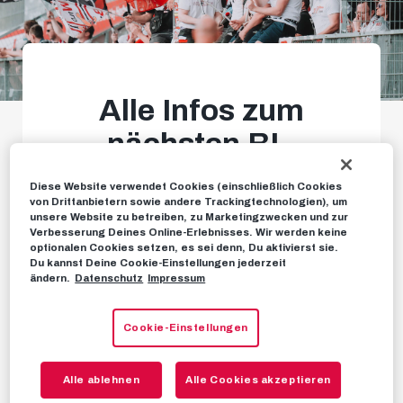
Alle Infos zum
nächsten BL-
Auswärtsspiel in
Diese Website verwendet Cookies (einschließlich Cookies
Hartberg
von Drittanbietern sowie andere Trackingtechnologien), um
unsere Website zu betreiben, zu Marketingzwecken und zur
Verbesserung Deines Online-Erlebnisses. Wir werden keine
optionalen Cookies setzen, es sei denn, Du aktivierst sie.
Ticketverkauf an der Gäste-
Du kannst Deine Cookie-Einstellungen jederzeit
ändern.
Datenschutz
Impressum
Tageskassa
Cookie-Einstellungen
AUSWÄRTSINFO
17. NOVEMBER 2024
Alle ablehnen
Alle Cookies akzeptieren