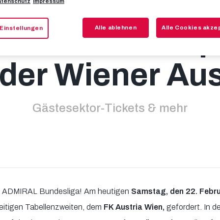
tenschutz
Impressum
mmen zum Top-
Alle ablehnen
Alle Cookies akze
Einstellungen
 der Wiener Aus
Gästesektor-Tickets & mehr
er ADMIRAL Bundesliga! Am heutigen
Samstag, den 22. Febr
eitigen Tabellenzweiten, dem
FK Austria Wien,
gefordert. In 