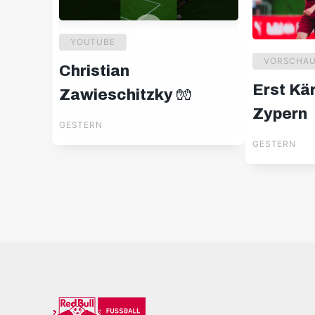
YOUTUBE
VORSCHA
Christian
Erst Kä
Zawieschitzky 🧤
Zypern
GESTERN
GESTERN