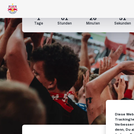
1
01
26
50
Tage
Stunden
Minuten
Sekunden
Diese Webs
Trackingte
Verbesseru
denn, Du a