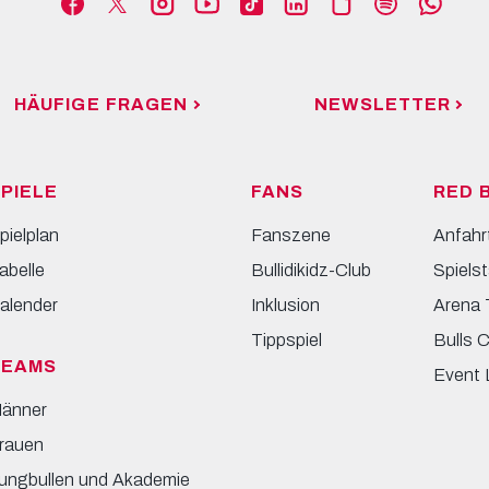
HÄUFIGE FRAGEN
NEWSLETTER
PIELE
FANS
RED 
pielplan
Fanszene
Anfahr
abelle
Bullidikidz-Club
Spielst
alender
Inklusion
Arena 
Tippspiel
Bulls 
TEAMS
Event 
änner
rauen
ungbullen und Akademie