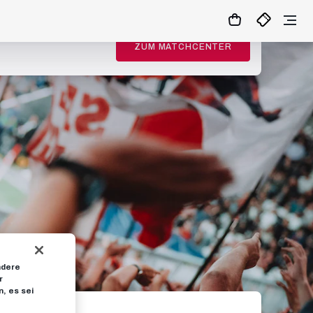
ZUM MATCHCENTER
ndere
r
, es sei