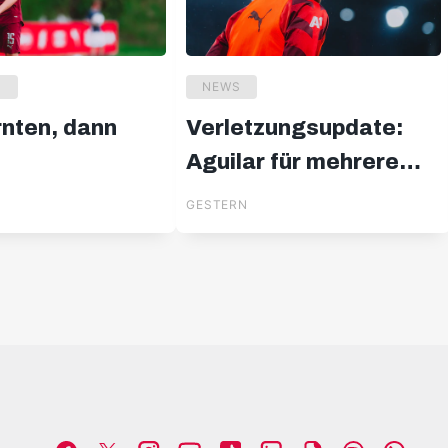
U
NEWS
rnten, dann
Verletzungsupdate:
Aguilar für mehrere
Wochen out
GESTERN