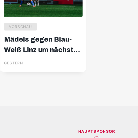
VORSCHAU
Mädels gegen Blau-
Weiß Linz um nächsten
Erfolg
GESTERN
HAUPTSPONSOR