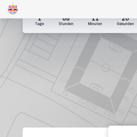
1
06
11
19
Tage
Stunden
Minuten
Sekunden