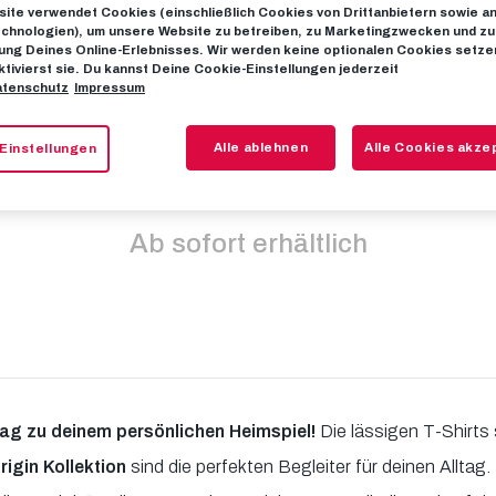
ite verwendet Cookies (einschließlich Cookies von Drittanbietern sowie a
chnologien), um unsere Website zu betreiben, zu Marketingzwecken und zu
ng Deines Online-Erlebnisses. Wir werden keine optionalen Cookies setzen
rigin Kollektio
ktivierst sie. Du kannst Deine Cookie-Einstellungen jederzeit
tenschutz
Impressum
spiel für jede
Alle ablehnen
Alle Cookies akze
Einstellungen
Ab sofort erhältlich
ag zu deinem persönlichen Heimspiel!
Die lässigen T-Shirts
igin Kollektion
sind die perfekten Begleiter für deinen Alltag