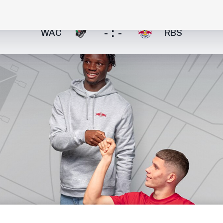
- : -
WAC
RBS