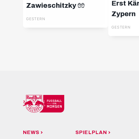
Erst Kä
Zawieschitzky 🧤
Zypern
GESTERN
GESTERN
NEWS
SPIELPLAN