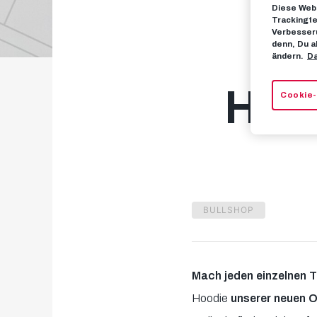
Diese Webs
Trackingte
Verbesseru
O
denn, Du a
ändern.
Da
Heim
Cookie-
BULLSHOP
Mach jeden einzelnen T
Hoodie
unserer neuen Or