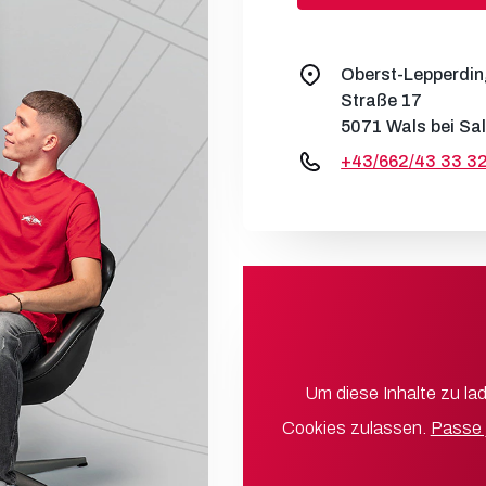
Oberst-Lepperdin
Straße 17
5071 Wals bei Sa
+43/662/43 33 3
Um diese Inhalte zu l
Cookies zulassen.
Passe 