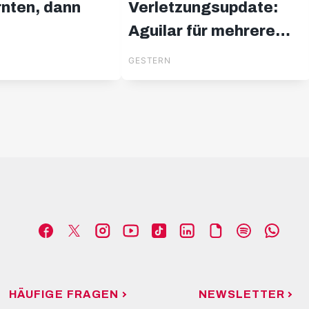
rnten, dann
Verletzungsupdate:
Aguilar für mehrere
Wochen out
GESTERN
HÄUFIGE FRAGEN
NEWSLETTER