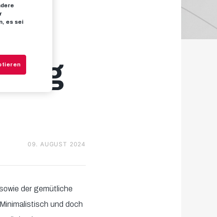
ndere
r
, es sei
n:
n Tag
ptieren
09. AUGUST 2024
 sowie der gemütliche
. Minimalistisch und doch