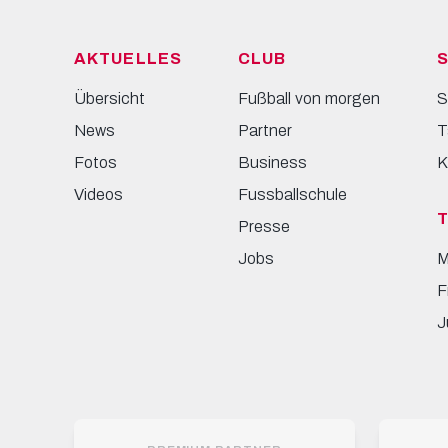
AKTUELLES
CLUB
S
Übersicht
Fußball von morgen
S
News
Partner
T
Fotos
Business
K
Videos
Fussballschule
Presse
Jobs
M
F
J