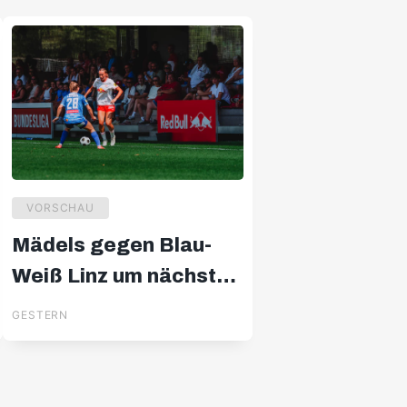
VORSCHAU
Mädels gegen Blau-
Weiß Linz um nächsten
Erfolg
GESTERN