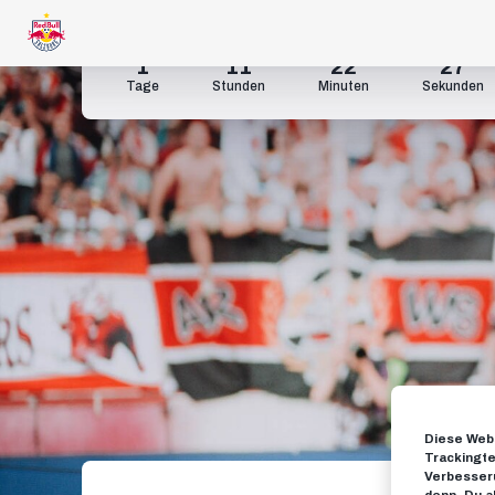
1
11
22
26
Tage
Stunden
Minuten
Sekunden
Diese Webs
Trackingte
Verbesseru
denn, Du a