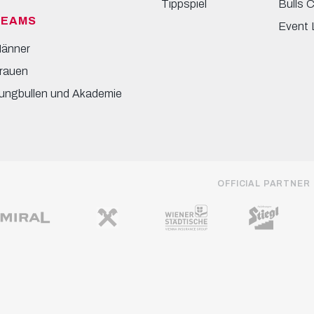
Tippspiel
Bulls 
TEAMS
Event 
änner
rauen
ungbullen und Akademie
OFFICIAL PARTNER