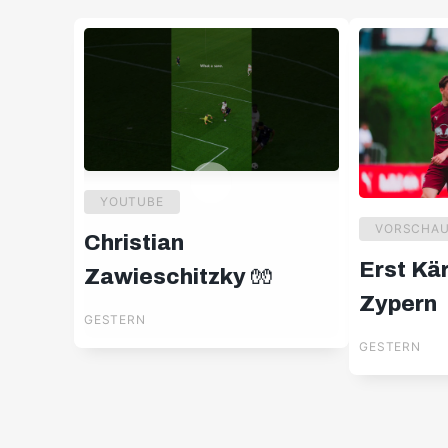
YOUTUBE
VORSCHA
Christian
Erst Kä
Zawieschitzky 🧤
Zypern
GESTERN
GESTERN