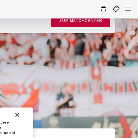
ZUM MATCHCENTER
ndere
r
, es sei