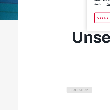
ändern.
Da
So 
Cookie-
Unse
BULLSHOP