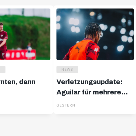
U
NEWS
rnten, dann
Verletzungsupdate:
Aguilar für mehrere
Wochen out
GESTERN