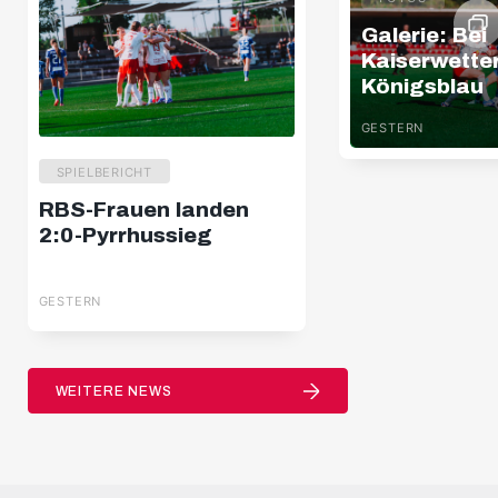
Galerie: Bei
Kaiserwette
Königsblau
GESTERN
SPIELBERICHT
RBS-Frauen landen
2:0-Pyrrhussieg
GESTERN
WEITERE NEWS