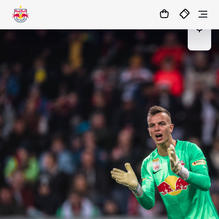
03
:
22
:
48
- : -
MATCHCENTER