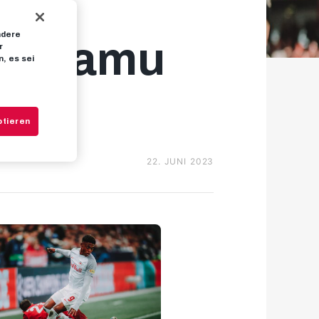
ndere
or Adamu
r
, es sei
ptieren
22. JUNI 2023