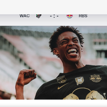
- : -
WAC
RBS