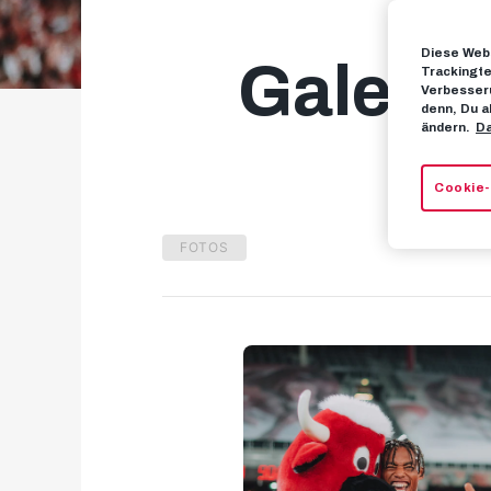
Diese Webs
Galerie
Trackingte
Verbesseru
denn, Du a
ändern.
Da
Cookie-
FOTOS