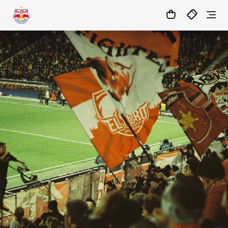
1
:
04
:
02
:
17
- : -
MATCHCENTER