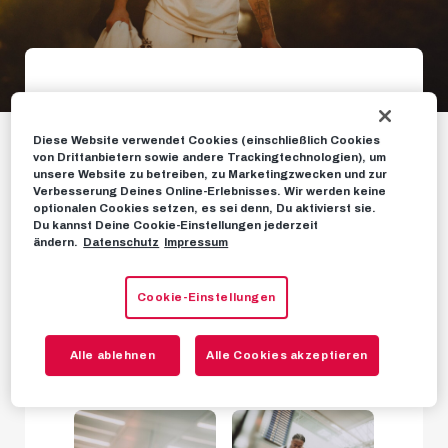
Galerie: Anreise und
Diese Website verwendet Cookies (einschließlich Cookies
Auftakttraining in
von Drittanbietern sowie andere Trackingtechnologien), um
unsere Website zu betreiben, zu Marketingzwecken und zur
Marbella
Verbesserung Deines Online-Erlebnisses. Wir werden keine
optionalen Cookies setzen, es sei denn, Du aktivierst sie.
Du kannst Deine Cookie-Einstellungen jederzeit
ändern.
Datenschutz
Impressum
Start unseres Trainingslagers in Spanien
Cookie-Einstellungen
FOTOS
11. JANUAR 2024
Alle ablehnen
Alle Cookies akzeptieren