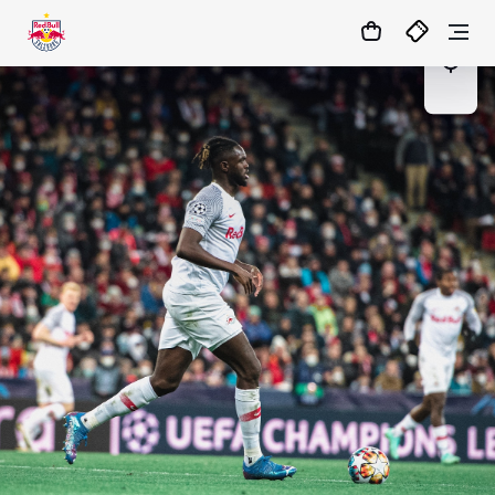
07
:
12
:
42
- : -
MATCHCENTER