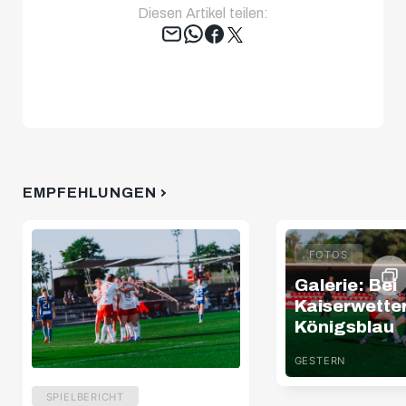
Diesen Artikel teilen:
Tweet
EMPFEHLUNGEN
FOTOS
Galerie: Bei
Kaiserwette
Königsblau
GESTERN
SPIELBERICHT