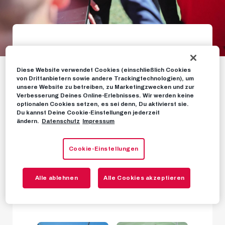
Galerie: Das Bulls
Diese Website verwendet Cookies (einschließlich Cookies
Camp Oster-Special
von Drittanbietern sowie andere Trackingtechnologien), um
unsere Website zu betreiben, zu Marketingzwecken und zur
2022
Verbesserung Deines Online-Erlebnisses. Wir werden keine
optionalen Cookies setzen, es sei denn, Du aktivierst sie.
Du kannst Deine Cookie-Einstellungen jederzeit
ändern.
Datenschutz
Impressum
Drei spannende Tage in der Red Bull Fußball
Akademie
Cookie-Einstellungen
FOTOS
12. APRIL 2022
Alle ablehnen
Alle Cookies akzeptieren