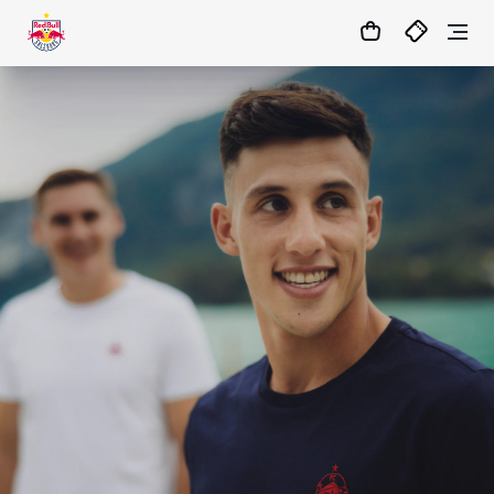
1
:
06
:
48
:
37
- : -
MATCHCENTER