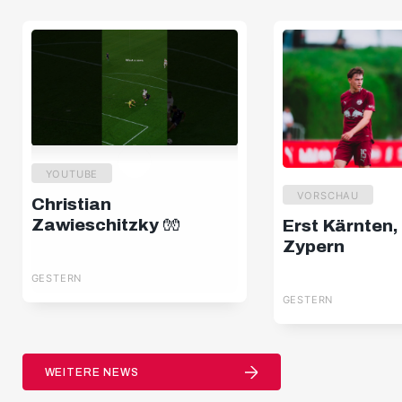
YOUTUBE
VORSCHAU
Christian
Zawieschitzky 🧤
Erst Kärnten,
Zypern
GESTERN
GESTERN
WEITERE NEWS