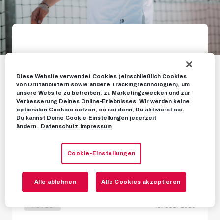
Galerie: Erste
Trainingssession von
Diese Website verwendet Cookies (einschließlich Cookies
von Drittanbietern sowie andere Trackingtechnologien), um
Mads Bidstrup
unsere Website zu betreiben, zu Marketingzwecken und zur
Verbesserung Deines Online-Erlebnisses. Wir werden keine
optionalen Cookies setzen, es sei denn, Du aktivierst sie.
Du kannst Deine Cookie-Einstellungen jederzeit
Unser Neuzugang hat das Training bei uns
ändern.
Datenschutz
Impressum
aufgenommen und sich direkt eingefügt.
Exklusive Einblicke seiner ersten 48 Stunden in
Cookie-Einstellungen
Salzburg gibt's auf unserem Youtube-Kanal!
Alle ablehnen
Alle Cookies akzeptieren
FOTOS
18. JULI 2023