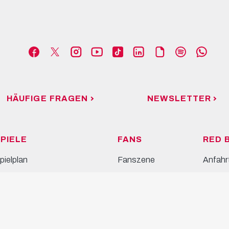
HÄUFIGE FRAGEN
NEWSLETTER
PIELE
FANS
RED 
pielplan
Fanszene
Anfahr
abelle
Bullidikidz-Club
Spielst
alender
Inklusion
Arena 
Tippspiel
Bulls 
TEAMS
Event 