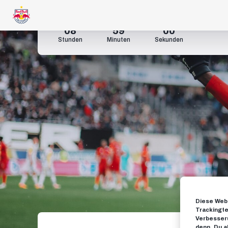
08
58
58
Stunden
Minuten
Sekunden
Diese Webs
Trackingte
Verbesseru
denn, Du a