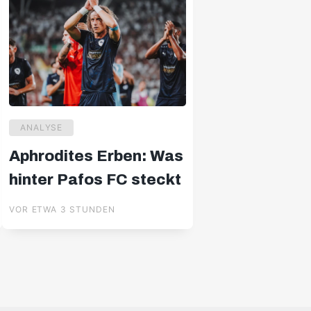
ANALYSE
Aphrodites Erben: Was
hinter Pafos FC steckt
VOR ETWA 3 STUNDEN