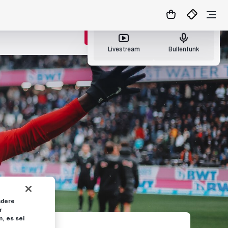
Nächster Livestream: Do., 06.08.26 21:45
TICKETS KAUFEN
Livestream
Bullenfunk
ndere
r
, es sei