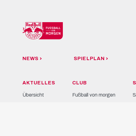
NEWS
SPIELPLAN
AKTUELLES
CLUB
S
Übersicht
Fußball von morgen
S
News
Partner
T
Fotos
Business
K
Videos
Fussballschule
Presse