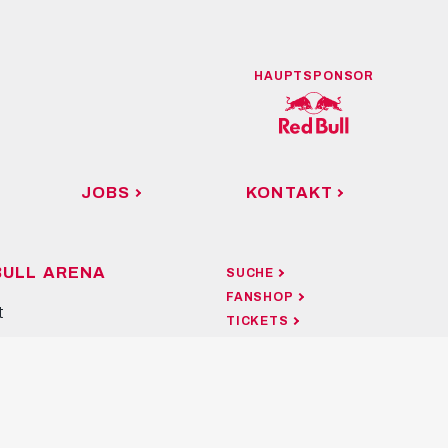
HAUPTSPONSOR
JOBS
KONTAKT
BULL ARENA
SUCHE
FANSHOP
t
TICKETS
ätte
UNSERE APP
Tours
Corner Restaurant & Bar
Location