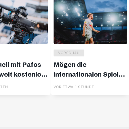
VORSCHAU
ell mit Pafos
Mögen die
weit kostenlos
internationalen Spiele
am
beginnen
UTEN
VOR ETWA 1 STUNDE