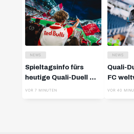
NEWS
NEWS
Spieltagsinfo fürs
Quali-Du
heutige Quali-Duell mit
FC welt
Pafos FC
im Stre
VOR 7 MINUTEN
VOR 40 MIN