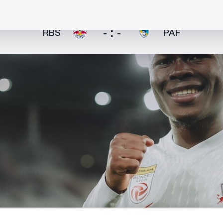
- : -
RBS
PAF