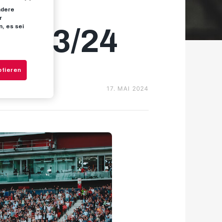
ndere
r
, es sei
 2023/24
ptieren
17. MAI 2024