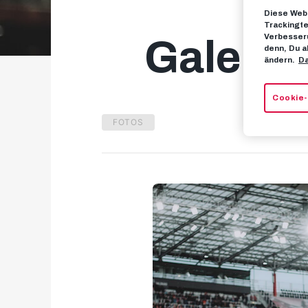
Diese Webs
Trackingte
Verbesseru
Galerie
denn, Du a
ändern.
Da
Cookie-
FOTOS