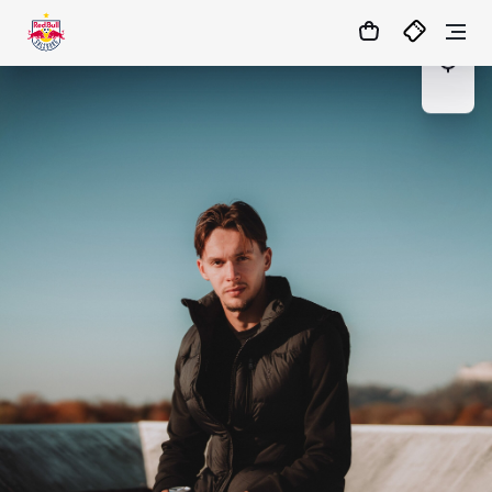
12
:
06
:
05
- : -
MATCHCENTER