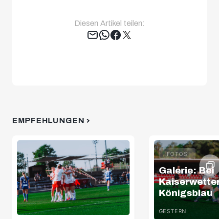
Diesen Artikel teilen:
Tweet
EMPFEHLUNGEN
FOTOS
Galerie: Bei
Kaiserwette
Königsblau
GESTERN