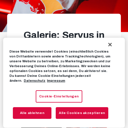
Galerie: Servus in
Salzburg, Damir!
Diese Website verwendet Cookies (einschließlich Cookies
von Drittanbietern sowie andere Trackingtechnologien), um
Unser ungarischer Neuzugang für die Offensive
unsere Website zu betreiben, zu Marketingzwecken und zur
Verbesserung Deines Online-Erlebnisses. Wir werden keine
optionalen Cookies setzen, es sei denn, Du aktivierst sie.
Du kannst Deine Cookie-Einstellungen jederzeit
ändern.
Datenschutz
Impressum
FOTOS
03. FEBRUAR 2026
Cookie-Einstellungen
Alle ablehnen
Alle Cookies akzeptieren