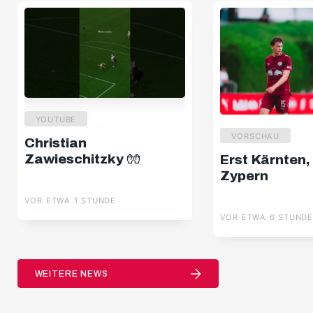
YOUTUBE
VORSCHAU
Christian
Zawieschitzky 🧤
Erst Kärnten,
Zypern
VOR ETWA 1 STUNDE
VOR ETWA 6 STUND
WEITERE NEWS