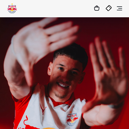
1
:
19
:
54
:
57
- : -
MATCHCENTER