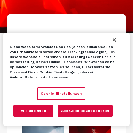
Galerie: Servus in
Salzburg, Tim!
Diese Website verwendet Cookies (einschließlich Cookies
von Drittanbietern sowie andere Trackingtechnologien), um
unsere Website zu betreiben, zu Marketingzwecken und zur
Unser Neuzugang aus Deutschland
Verbesserung Deines Online-Erlebnisses. Wir werden keine
optionalen Cookies setzen, es sei denn, Du aktivierst sie.
Du kannst Deine Cookie-Einstellungen jederzeit
ändern.
Datenschutz
Impressum
FOTOS
31. JANUAR 2026
Cookie-Einstellungen
Alle ablehnen
Alle Cookies akzeptieren