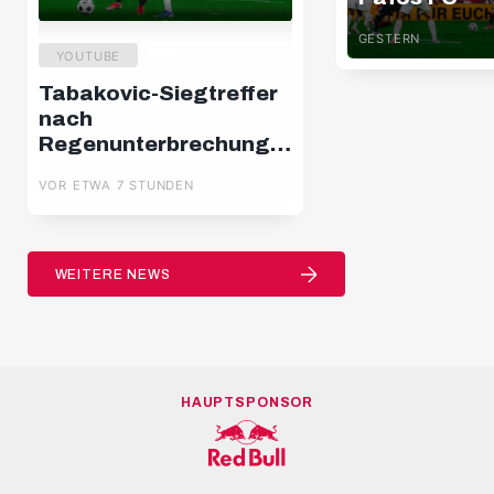
GESTERN
YOUTUBE
Tabakovic-Siegtreffer
nach
Regenunterbrechung:
Salzburg – Pafos |
VOR ETWA 7 STUNDEN
Highlights | Europa
League Q3
WEITERE NEWS
HAUPTSPONSOR