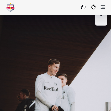
03
:
20
:
40
- : -
MATCHCENTER