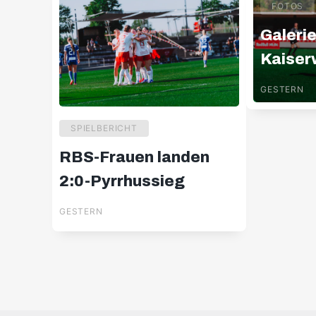
FOTOS
Galerie
Kaiser
Königs
GESTERN
SPIELBERICHT
RBS-Frauen landen
2:0-Pyrrhussieg
GESTERN