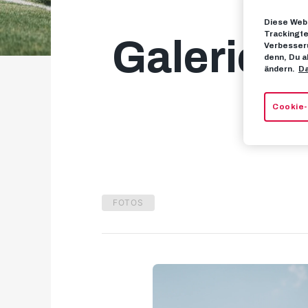
Diese Webs
Trackingte
Galerie: 
Verbesseru
denn, Du a
ändern.
Da
Cookie-
FOTOS