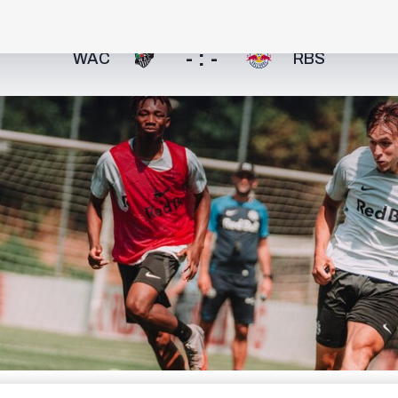
- : -
WAC
RBS