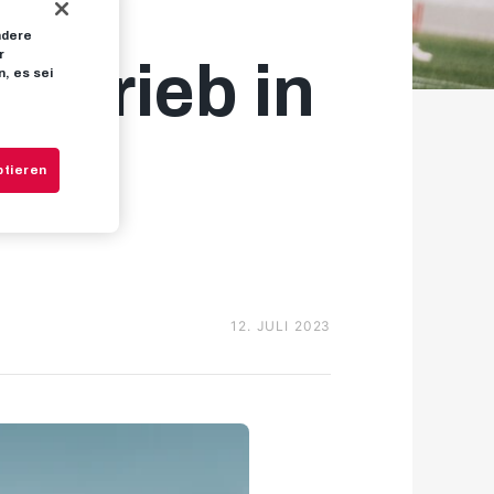
ndere
r
betrieb in
, es sei
ptieren
12. JULI 2023