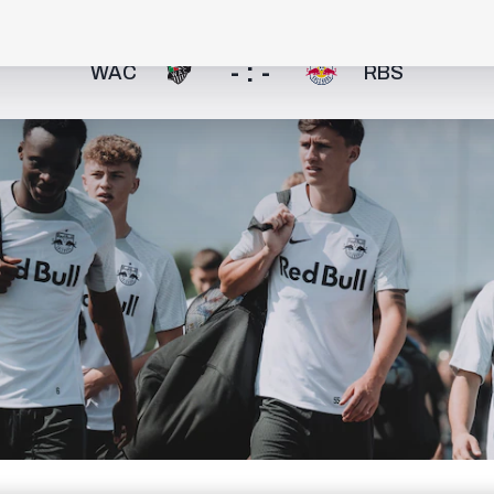
- : -
WAC
RBS