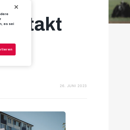
ndere
sauftakt
r
, es sei
ptieren
26. JUNI 2023