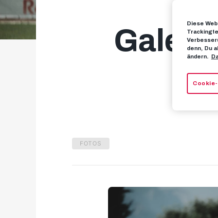
Diese Webs
Galerie
Trackingte
Verbesseru
denn, Du a
ändern.
Da
Cookie-
FOTOS