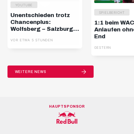
YOUTUBE
SPIELBERICHT
Unentschieden trotz
Chancenplus:
1:1 beim WAC
Wolfsberg – Salzburg |
Anlaufen ohn
Highlights | 2. Spieltag,
End
VOR ETWA 5 STUNDEN
ADMIRAL Bundesliga
GESTERN
WEITERE NEWS
HAUPTSPONSOR