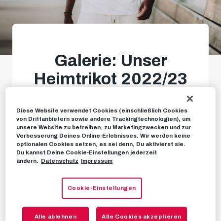
Galerie: Unser
Heimtrikot 2022/23
ist da!
Diese Website verwendet Cookies (einschließlich Cookies
von Drittanbietern sowie andere Trackingtechnologien), um
Schon bald gibt's die Premiere in der Red Bull
unsere Website zu betreiben, zu Marketingzwecken und zur
Verbesserung Deines Online-Erlebnisses. Wir werden keine
Arena
optionalen Cookies setzen, es sei denn, Du aktivierst sie.
Du kannst Deine Cookie-Einstellungen jederzeit
ändern.
Datenschutz
Impressum
FOTOS
05. JULI 2022
Cookie-Einstellungen
Alle ablehnen
Alle Cookies akzeptieren