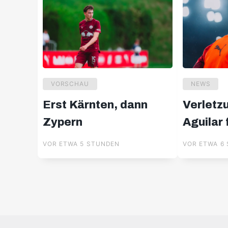
VORSCHAU
NEWS
Erst Kärnten, dann
Verletz
Zypern
Aguilar
Wochen
VOR ETWA 5 STUNDEN
VOR ETWA 6