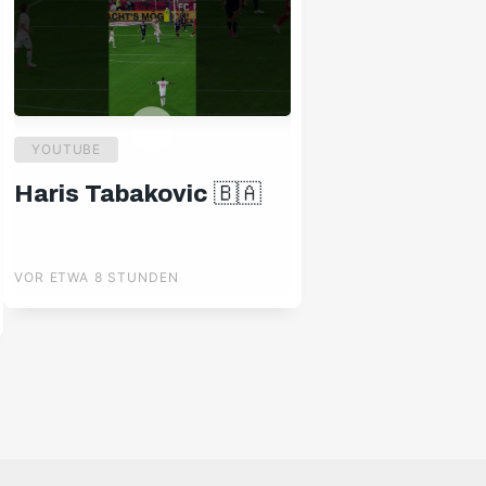
YOUTUBE
Haris Tabakovic 🇧🇦
VOR ETWA 8 STUNDEN