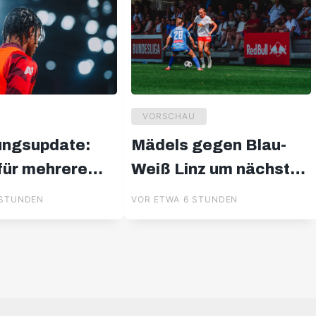
VORSCHAU
ungsupdate:
Mädels gegen Blau-
 für mehrere
Weiß Linz um nächsten
 out
Erfolg
 STUNDEN
VOR ETWA 6 STUNDEN