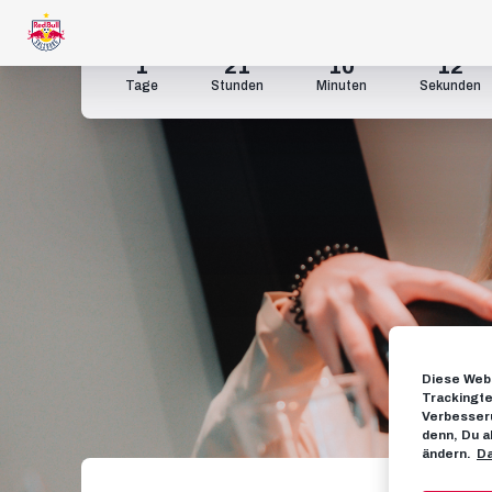
1
21
10
11
Tage
Stunden
Minuten
Sekunden
Diese Webs
Trackingte
Verbesseru
denn, Du a
ändern.
Da