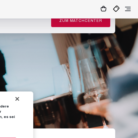
ZUM MATCHCENTER
ndere
r
, es sei