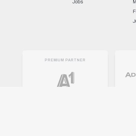
Jobs
M
F
J
PREMIUM PARTNER