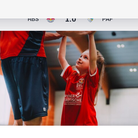
1:0
RBS
PAF