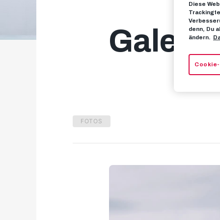
Diese Webs
Trackingte
Verbesseru
Galerie
denn, Du a
ändern.
Da
Cookie-
FOTOS