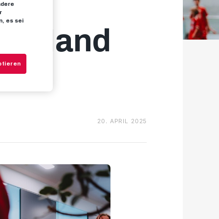
ndere
r
, es sei
 in Hand
ptieren
20. APRIL 2025