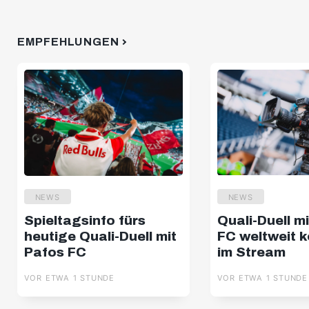
EMPFEHLUNGEN
NEWS
NEWS
Spieltagsinfo fürs
Quali-Duell m
heutige Quali-Duell mit
FC weltweit k
Pafos FC
im Stream
VOR ETWA 1 STUNDE
VOR ETWA 1 STUNDE