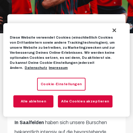
ALL ACCESS:
Diese Website verwendet Cookies (einschließlich Cookies
von Drittanbietern sowie andere Trackingtechnologien), um
Trainingslager
unsere Website zu betreiben, zu Marketingzwecken und zur
Verbesserung Deines Online-Erlebnisses. Wir werden keine
optionalen Cookies setzen, es sei denn, Du aktivierst sie.
Spannende Einblicke ins
Du kannst Deine Cookie-Einstellungen jederzeit
ändern.
Datenschutz
Impressum
Saalfelden-Camp
Cookie-Einstellungen
NEWS
21. JULI 2024
Alle ablehnen
Alle Cookies akzeptieren
In Saalfelden
haben sich unsere Burschen
bekanntlich intensiv auf die bevorstehende