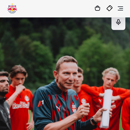
08
:
16
:
09
- : -
TICKETS