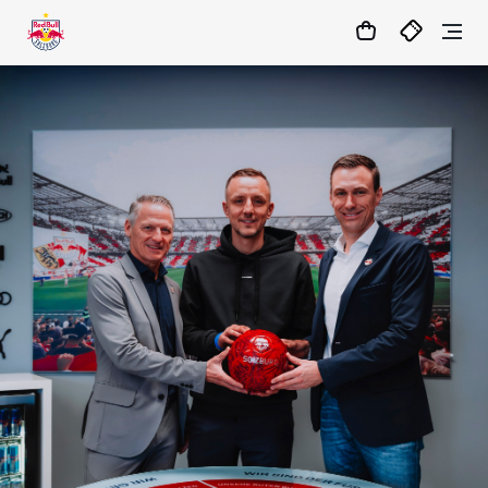
1
:
11
:
29
:
11
- : -
MATCHCENTER