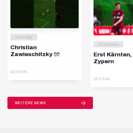
YOUTUBE
VORSCHAU
Christian
Zawieschitzky 🧤
Erst Kärnten,
Zypern
GESTERN
GESTERN
WEITERE NEWS