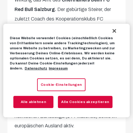
Red Bull Salzburg.
Der gebürtige Steirer, der
zuletzt Coach des Kooperationsklubs FC
Liefering war, unterschreibt bei den Roten Bullen
einen
Vertrag bis zum 30. Juni 2028.
Diese Website verwendet Cookies (einschließlich Cookies
von Drittanbietern sowie andere Trackingtechnologien), um
unsere Website zu betreiben, zu Marketingzwecken und zur
Verbesserung Deines Online-Erlebnisses. Wir werden keine
Trainer auf dem Salzburger Weg
optionalen Cookies setzen, es sei denn, Du aktivierst sie.
Du kannst Deine Cookie-Einstellungen jederzeit
Daniel Beichler ist in Salzburg sowie im
ändern.
Datenschutz
Impressum
österreichischen Fußball eine absolut bekannte
Cookie-Einstellungen
Größe. So verfügt der ehemalige
österreichische Nationalspieler über jede Menge
Alle ablehnen
Alle Cookies akzeptieren
Erfahrung im Profi-Bereich und war u. a. in der
heimischen Bundesliga (144 Matches) sowie im
europäischen Ausland aktiv.