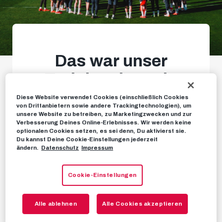
Das war unser
Trainingslager in
Portugal
Diese Website verwendet Cookies (einschließlich Cookies
von Drittanbietern sowie andere Trackingtechnologien), um
unsere Website zu betreiben, zu Marketingzwecken und zur
RBS-TV-Clip gibt finale
Verbesserung Deines Online-Erlebnisses. Wir werden keine
optionalen Cookies setzen, es sei denn, Du aktivierst sie.
Einblicke
Du kannst Deine Cookie-Einstellungen jederzeit
ändern.
Datenschutz
Impressum
Cookie-Einstellungen
NEWS
18. JANUAR 2025
Alle ablehnen
Alle Cookies akzeptieren