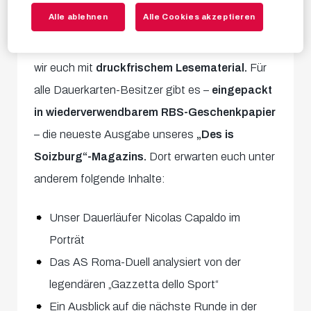
Die ersten „Weihnachtsgeschenke“ flattern in
Alle ablehnen
Alle Cookies akzeptieren
diesen Tagen direkt in euren Briefkasten, denn
pünktlich zur gemütlichen Ferienzeit versorgen
wir euch mit
druckfrischem Lesematerial.
Für
alle Dauerkarten-Besitzer gibt es –
eingepackt
in wiederverwendbarem RBS-Geschenkpapier
– die neueste Ausgabe unseres
„Des is
Soizburg“-Magazins.
Dort erwarten euch unter
anderem folgende Inhalte:
Unser Dauerläufer Nicolas Capaldo im
Porträt
Das AS Roma-Duell analysiert von der
legendären „Gazzetta dello Sport“
Ein Ausblick auf die nächste Runde in der