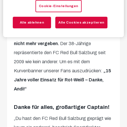
Cookie-Einstellungen
sehen, auch die Verantwortlichen und der
gesamte Mitarbeiterstab trugen unsere
Alle ablehnen
Alle Cookies akzeptieren
Legende als Nummer 17 auf dem Rücken. Zu
Ehren von Andi wird
seine Nummer zukünftig
nicht mehr vergeben.
Der 38-Jährige
repräsentierte den FC Red Bull Salzburg seit
2009 wie kein anderer. Um es mit dem
Kurvenbanner unserer Fans auszudrücken:
„15
Jahre voller Einsatz für Rot-Weiß – Danke,
Andi!“
Danke für alles, großartiger Captain!
„Du hast den FC Red Bull Salzburg geprägt wie