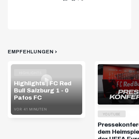
EMPFEHLUNGEN
HIGHLIGHTS
Highlights | FC Red
Bull Salzburg 1 - 0
Pafos FC
VOR 41 MINUTEN
YOUTUBE
Pressekonfer
dem Heimspiel
der UEFA Eur