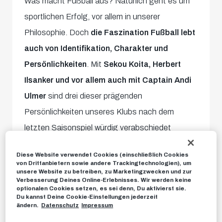
Was macht Fußball aus? Natürlich geht es um
sportlichen Erfolg, vor allem in unserer
Philosophie. Doch
die Faszination Fußball lebt
auch von Identifikation, Charakter und
Persönlichkeiten
. Mit
Sekou Koita, Herbert
Ilsanker und vor allem auch mit Captain Andi
Ulmer
sind drei dieser prägenden
Persönlichkeiten unseres Klubs nach dem
letzten Saisonspiel würdig verabschiedet
worden.
Diese Website verwendet Cookies (einschließlich Cookies
von Drittanbietern sowie andere Trackingtechnologien), um
Unsere Legende und langjähriger Captain Andi
unsere Website zu betreiben, zu Marketingzwecken und zur
Verbesserung Deines Online-Erlebnisses. Wir werden keine
Ulmer stand an diesem Abend im besonderen
optionalen Cookies setzen, es sei denn, Du aktivierst sie.
Du kannst Deine Cookie-Einstellungen jederzeit
Fokus: Nicht nur auf der Tribüne war der Ulmer-
ändern.
Datenschutz
Impressum
Flock auf dem einen oder anderen Trikot zu