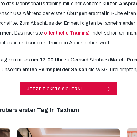
ete das Mannschaftstraining mit einer weiteren kurzen
Anspra
 Anschluss während der ersten Übungen erstmal in Ruhe eine
chaffte. Zum Abschluss der Einheit folgten bei abnehmender
ormen.
Das nächste
öffentliche Training
findet schon am mor
eischauen und unseren Trainer in Action sehen wollt.
tag
kommt es
um 17:00 Uhr
zu Gerhard Strubers
Match-Prem
in unserem
ersten Heimspiel der Saison
die WSG Tirol empfan
JETZT TICKETS SICHERN!
trubers erster Tag in Taxham