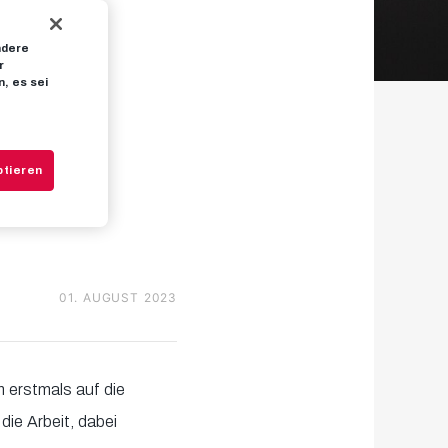
ndere
 für
r
, es sei
r
ptieren
01. AUGUST 2023
m erstmals auf die
ie Arbeit, dabei