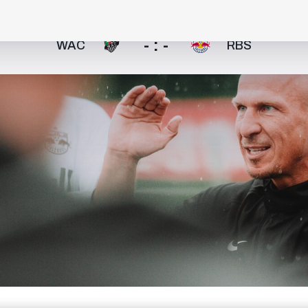
- : -
WAC
RBS