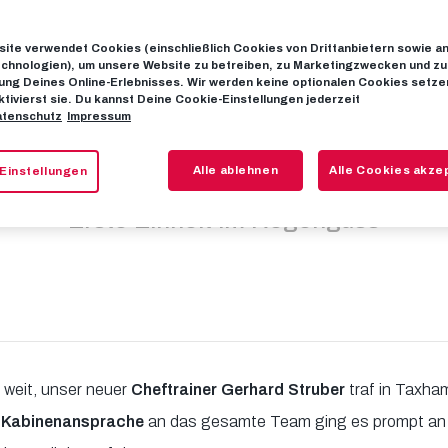
ite verwendet Cookies (einschließlich Cookies von Drittanbietern sowie a
iningspremiere
chnologien), um unsere Website zu betreiben, zu Marketingzwecken und zu
ng Deines Online-Erlebnisses. Wir werden keine optionalen Cookies setzen
ktivierst sie. Du kannst Deine Cookie-Einstellungen jederzeit
tenschutz
Impressum
Gerhard Strube
Alle ablehnen
Alle Cookies akze
Einstellungen
Erste Einheit im Regenguss
 weit, unser neuer
Cheftrainer Gerhard Struber
traf in Taxha
r
Kabinenansprache
an das gesamte Team ging es prompt an d