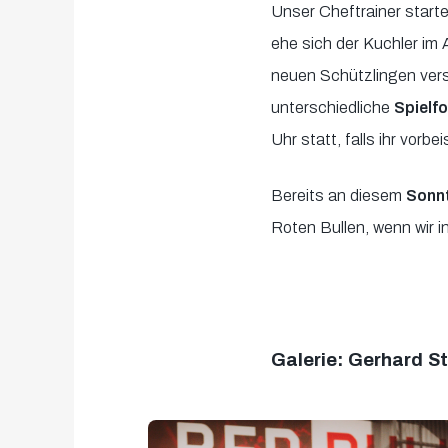
Unser Cheftrainer start
of
ehe sich der Kuchler im
2
neuen Schützlingen vers
minutes,
unterschiedliche
Spielf
33
Uhr statt, falls ihr vorb
seconds
Volume
90%
Bereits an diesem
Sonn
Roten Bullen, wenn wir 
Galerie: Gerhard S