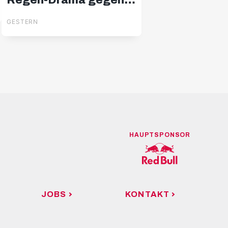
Regen-Drama gegen
Pafos
GESTERN
HAUPTSPONSOR
JOBS
KONTAKT