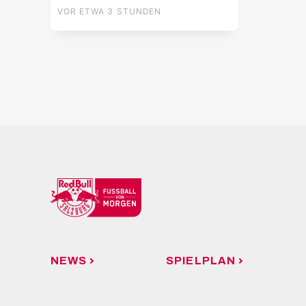
Regenunterbrechung:
VOR ETWA 3 STUNDEN
Salzburg – Pafos |
Highlights | Europa
League Q3
NEWS
SPIELPLAN