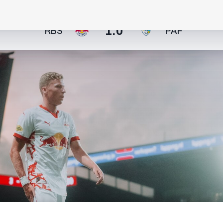
1:0
RBS
PAF