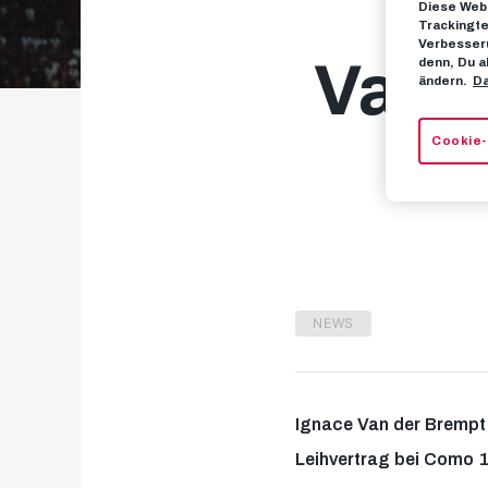
Diese Webs
Trackingte
Verbesseru
Van d
denn, Du a
ändern.
Da
Cookie-
NEWS
Ignace Van der Brempt
Leihvertrag bei Como 