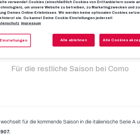
ite verwendet Cookies (einschließlich Cookies von Drittanbietern sowie a
chnologien), um unsere Website zu betreiben, zu Marketingzwecken und zu
ng Deines Online-Erlebnisses. Wir werden keine optionalen Cookies setzen
er Brempt lei
ktivierst sie. Du kannst Deine Cookie-Einstellungen jederzeit
tenschutz
Impressum
in die Serie A
Alle ablehnen
Alle Cookies akze
Einstellungen
Für die restliche Saison bei Como
wechselt für die kommende Saison in die italienische Serie A 
1907.