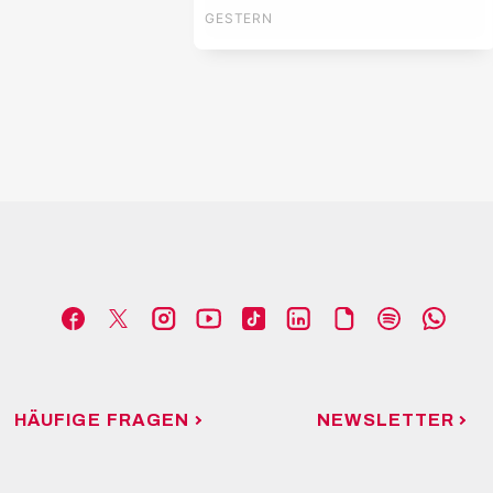
der UEFA Europa
GESTERN
League
HÄUFIGE FRAGEN
NEWSLETTER