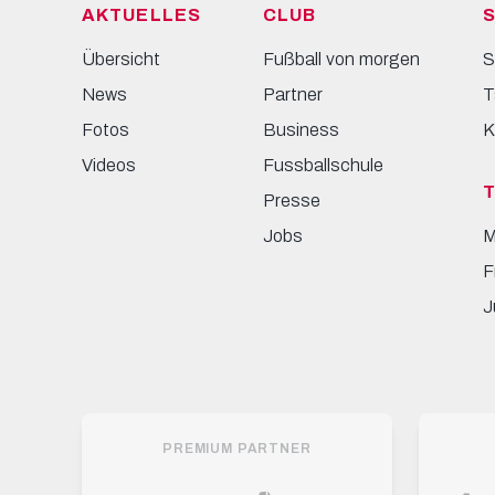
AKTUELLES
CLUB
S
Übersicht
Fußball von morgen
S
News
Partner
T
Fotos
Business
K
Videos
Fussballschule
Presse
Jobs
M
F
J
PREMIUM PARTNER