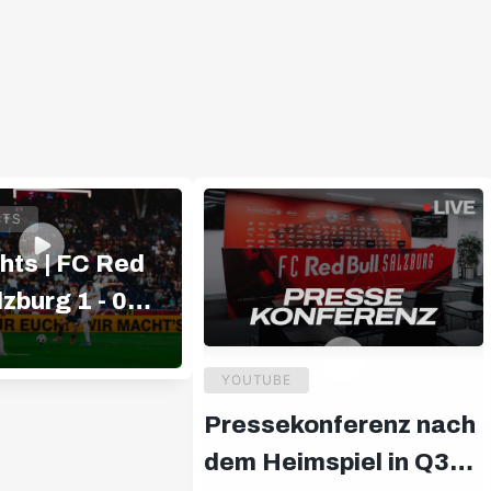
HTS
hts | FC Red
lzburg 1 - 0
FC
YOUTUBE
Pressekonferenz nach
dem Heimspiel in Q3