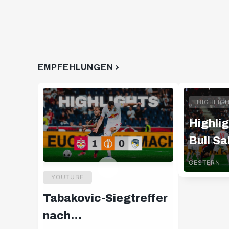
EMPFEHLUNGEN
HIGHLIG
Highlig
Bull Sa
Pafos 
GESTERN
YOUTUBE
Tabakovic-Siegtreffer
nach