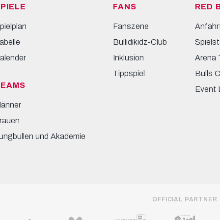
PIELE
FANS
RED 
pielplan
Fanszene
Anfahr
abelle
Bullidikidz-Club
Spielst
alender
Inklusion
Arena 
Tippspiel
Bulls 
TEAMS
Event 
änner
rauen
ungbullen und Akademie
OFFICIAL PARTNER