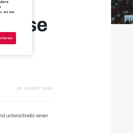
ndere
r
, es sei
hweise
ptieren
30. AUGUST 2024
und unterschreibt einen