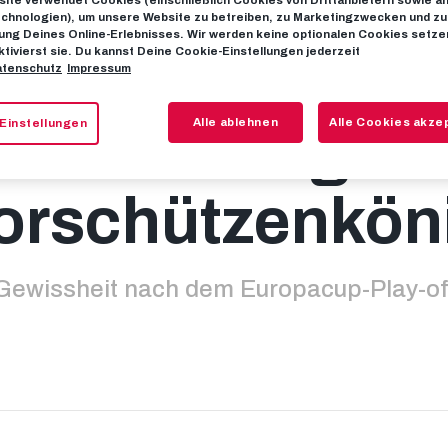
ite verwendet Cookies (einschließlich Cookies von Drittanbietern sowie a
chnologien), um unsere Website zu betreiben, zu Marketingzwecken und zu
ng Deines Online-Erlebnisses. Wir werden keine optionalen Cookies setzen
ktivierst sie. Du kannst Deine Cookie-Einstellungen jederzeit
iell: Karim Kona
tenschutz
Impressum
Alle ablehnen
Alle Cookies akze
Einstellungen
Bundesliga-
orschützenkön
Gewissheit nach dem Europacup-Play-of