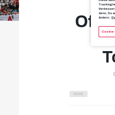
Diese Webs
Trackingte
Verbesseru
denn, Du a
Offiz
ändern.
Da
Cookie-
T
NEWS