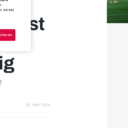
ndere
r
, es sei
te ist
ptieren
ig
f
28. MAI 2024