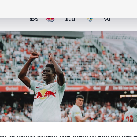
1:0
RBS
PAF