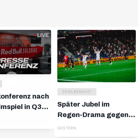
SPIELBERICHT
onferenz nach
Später Jubel im
mspiel in Q3
Regen-Drama gegen
A Europa
Pafos
GESTERN