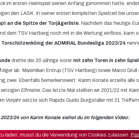
ck im ersten Heimspiel seinen Anfang genommen hatte, endet
gen den LASK. In seiner ersten kompletten Spielzeit bei unse
t an die Spitze der Torjägerliste.
Nachdem das heutige Eur
nd dem TSV Hartberg noch mit in die Wertung einfloss, kann s
ell Torschützenkönig der ADMIRAL Bundesliga 2023/24
nenn
runde
drehte der 20-jährige Ivorer
mit zehn Toren in zehn Spie
folger ab. Maximilian Entrup (TSV Hartberg) sowie Marco Grüll
g zwei. Ebenfalls bemerkenswert: Karim Konate erzielte alle 
 einzigen Elfmeter. Das letzte Mal stellten wir 2021/22 mit Ka
im Vorjahr setzte sich Rapids Guido Burgstaller mit 21 Treffer
 2023/24 von Karim Konate siehst du im folgenden Video:
 zu laden, musst du die Verwendung von Cookies zulassen.
Pas