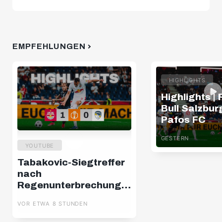
EMPFEHLUNGEN
HIGHLIGHTS
Highlights |
Bull Salzburg
Pafos FC
GESTERN
YOUTUBE
Tabakovic-Siegtreffer
nach
Regenunterbrechung:
Salzburg – Pafos |
VOR ETWA 8 STUNDEN
Highlights | Europa
League Q3