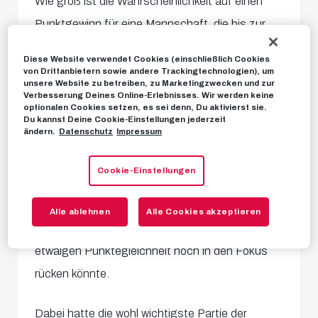
Wie groß ist die Wahrscheinlichkeit auf einen
Punktgewinn für eine Mannschaft, die bis zur
73. Minute mit 0:2 in Rückstand liegt?
Diese Website verwendet Cookies (einschließlich Cookies
Vermutlich würden viele behaupten: Geringer
von Drittanbietern sowie andere Trackingtechnologien), um
unsere Website zu betreiben, zu Marketingzwecken und zur
geht’s kaum. Dass diese
nahezu unmögliche
Verbesserung Deines Online-Erlebnisses. Wir werden keine
optionalen Cookies setzen, es sei denn, Du aktivierst sie.
Aufgabe aber möglich gemacht
werden kann,
Du kannst Deine Cookie-Einstellungen jederzeit
ändern.
Datenschutz
Impressum
haben unsere Burschen im Spitzenspiel gegen
den SK Sturm Graz bewiesen. Auch nicht ganz
Cookie-Einstellungen
unbedeutend –
durch das 2:2 entscheiden wir
den direkten Vergleich mit den Grazern für
Alle ablehnen
Alle Cookies akzeptieren
uns,
was im Meisterschaftsrennen bei einer
etwaigen Punktegleichheit noch in den Fokus
rücken könnte.
Dabei hatte die wohl wichtigste Partie der