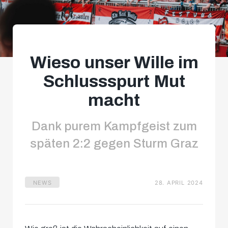
Wieso unser Wille im
Schlussspurt Mut
macht
Dank purem Kampfgeist zum
späten 2:2 gegen Sturm Graz
NEWS
28. APRIL 2024