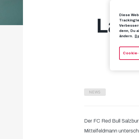
Diese Webs
Lang
Trackingte
Verbesseru
denn, Du a
ändern.
Da
Cookie-
NEWS
Der FC Red Bull Salzbu
Mittelfeldmann untersch