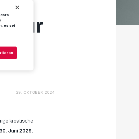
ndere
g für
r
, es sei
ptieren
29. OKTOBER 2024
rige kroatische
30. Juni 2029.