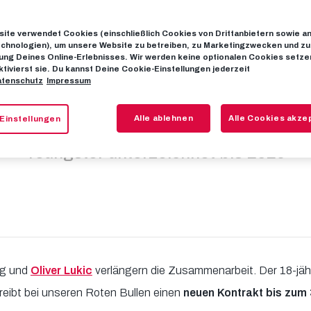
ite verwendet Cookies (einschließlich Cookies von Drittanbietern sowie a
fristiger Vertra
chnologien), um unsere Website zu betreiben, zu Marketingzwecken und zu
ng Deines Online-Erlebnisses. Wir werden keine optionalen Cookies setzen
ktivierst sie. Du kannst Deine Cookie-Einstellungen jederzeit
tenschutz
Impressum
Oliver Lukic
Alle ablehnen
Alle Cookies akze
Einstellungen
Youngster unterzeichnet bis 2029
rg und
Oliver Lukic
verlängern die Zusammenarbeit. Der 18-jäh
reibt bei unseren Roten Bullen einen
neuen Kontrakt bis zum 