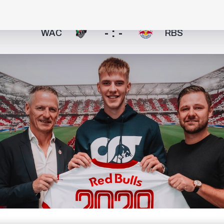
- : -
WAC
RBS