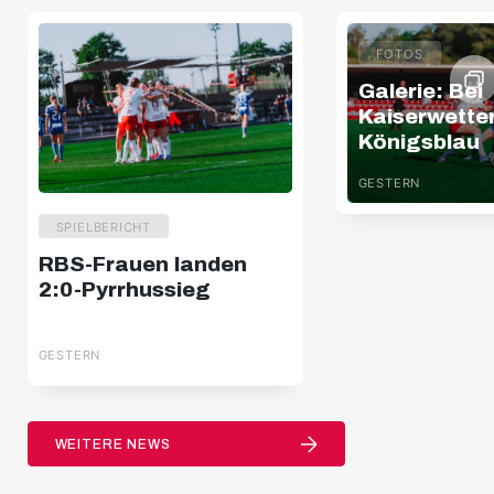
FOTOS
Galerie: Bei
Kaiserwette
Königsblau
GESTERN
SPIELBERICHT
RBS-Frauen landen
2:0-Pyrrhussieg
GESTERN
WEITERE NEWS