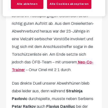
Primetime-Pavlovic mit einer
Glanzvorstellung
Alle ablehnen
Alle Cookies akzeptieren
im Happel-Stadion:
Unser Innenverteidiger
lieferte im Testspiel gegen Österreich einen
richtig guten Auftritt ab. Aus dem Dreierketten-
Abwehrverbund heraus war der 23-Jährige in
eine Vielzahl serbischer Vorstöße involviert und
trug sich mit dem Anschlusstreffer sogar in die
Torschützenliste ein. Am Ende setzte sich
jedoch das ÖFB-Team – mit unserem
Neo-Co-
Trainer
– Onur Cinel mit 2:1 durch.
Das direkte Duell unserer Abwehrhünen blieb
dabei leider aus, denn während
Strahinja
Pavlovic
durchspielte, musste neben Serbiens
Petar Ratkov
auch
Flavius Daniliuc
bei der