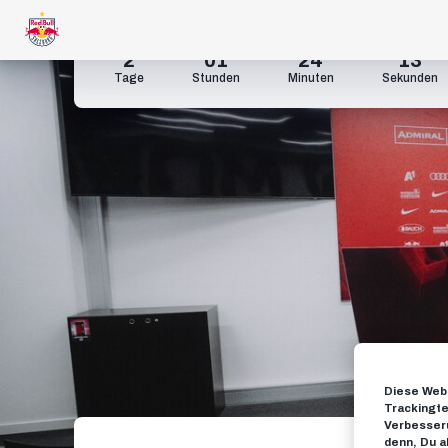
2
01
24
12
Tage
Stunden
Minuten
Sekunden
Diese Webs
Trackingte
Verbesseru
denn, Du a