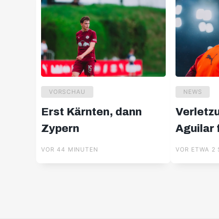
VORSCHAU
NEWS
Erst Kärnten, dann
Verletz
Zypern
Aguilar
Wochen
VOR 44 MINUTEN
VOR ETWA 2