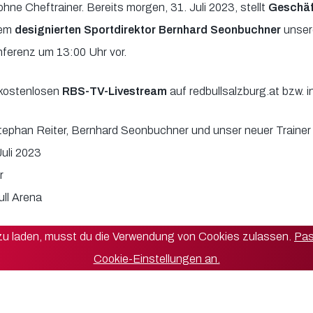
 ohne Cheftrainer. Bereits morgen, 31. Juli 2023, stellt
Geschäf
dem
designierten Sportdirektor Bernhard Seonbuchner
unser
ferenz um 13:00 Uhr vor.
 kostenlosen
RBS-TV-Livestream
auf redbullsalzburg.at bzw.
ephan Reiter, Bernhard Seonbuchner und unser neuer Trainer
uli 2023
r
ll Arena
 zu laden, musst du die Verwendung von Cookies zulassen.
Pas
Cookie-Einstellungen an.