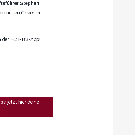
tsführer Stephan
en neuen Coach im
 in der FC RBS-App!
se jetzt hier deine