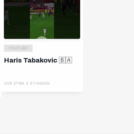
YOUTUBE
Haris Tabakovic 🇧🇦
VOR ETWA 4 STUNDEN