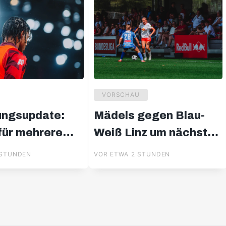
VORSCHAU
ungsupdate:
Mädels gegen Blau-
 für mehrere
Weiß Linz um nächsten
 out
Erfolg
 STUNDEN
VOR ETWA 2 STUNDEN