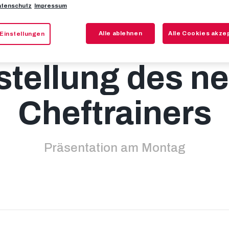
tenschutz
Impressum
essekonferenz 
Alle ablehnen
Alle Cookies akze
Einstellungen
stellung des n
Cheftrainers
Präsentation am Montag