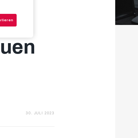
und
ptieren
euen
30. JULI 2023