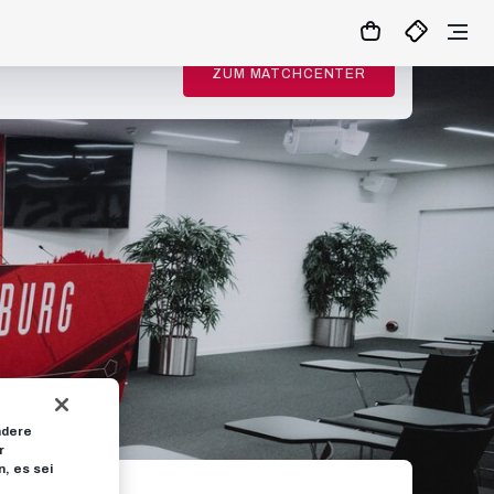
ZUM MATCHCENTER
ndere
r
, es sei