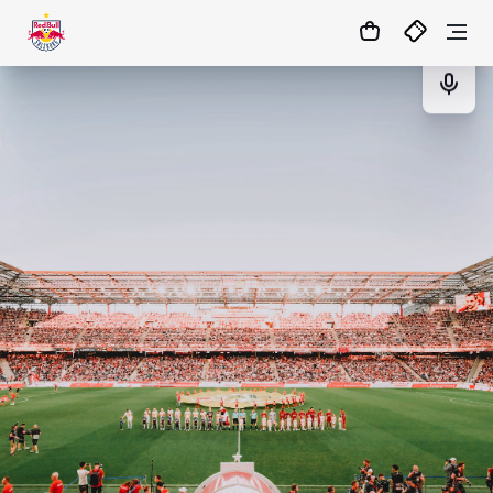
46
:
55
- : -
TICKETS