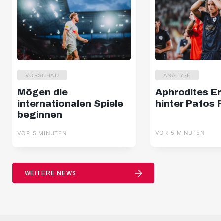
VORSCHAU
ANALYSE
Mögen die
Aphrodites E
internationalen Spiele
hinter Pafos 
beginnen
VOR 5 MINUTEN
VOR 5 MINUTEN
WEITERE NEWS