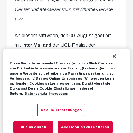
Center und Messezentrum mit Shuttle-Service
aus.
An diesem Mittwoch, den 09. August gastiert
mit
Inter Mailand
der UCL-Finalist der
vergangenen Saison zum Testspielkracher in
Diese Website verwendet Cookies (einschließlich Cookies
der Red Bull Arena, Anpfiff ist
um 19:00 Uhr. Ob
von Drittanbietern sowie andere Trackingtechnologien), um
Stammgäste oder der erste von hoffentlich
unsere Website zu betreiben, zu Marketingzwecken und zur
Verbesserung Deines Online-Erlebnisses. Wir werden keine
vielen weiteren Besuchen unserer Spiele –
alle
optionalen Cookies setzen, es sei denn, Du aktivierst sie.
Du kannst Deine Cookie-Einstellungen jederzeit
wichtigen Infos
rund um das Duell gegen die
ändern.
Datenschutz
Impressum
Italiener findet ihr nachfolgend
Cookie-Einstellungen
zusammengefasst.
Alle ablehnen
Alle Cookies akzeptieren
TICKETS
ANREISE