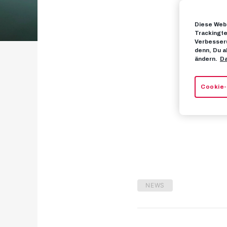
Diese Webs
N
Trackingte
Verbesseru
denn, Du a
ändern.
Da
Ba
Cookie-
NEWS