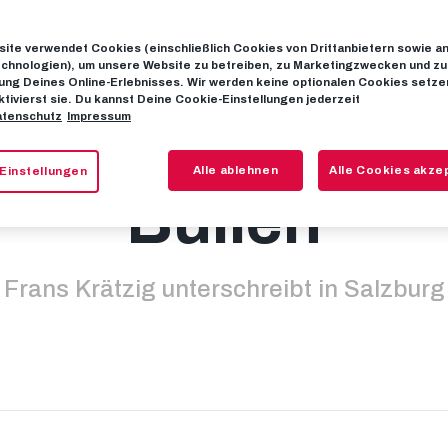
ite verwendet Cookies (einschließlich Cookies von Drittanbietern sowie a
euzugang vom 
chnologien), um unsere Website zu betreiben, zu Marketingzwecken und zu
ng Deines Online-Erlebnisses. Wir werden keine optionalen Cookies setzen
ktivierst sie. Du kannst Deine Cookie-Einstellungen jederzeit
tenschutz
Impressum
yern zu den Ro
Alle ablehnen
Alle Cookies akze
Einstellungen
Bullen
Frans Krätzig unterschreibt in Salzburg