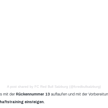
A post shared by FC Red Bull Salzburg (@fcredbullsalzburg)
ns mit der
Rückennummer 13
auflaufen und mit der Vorbereit
haftstraining einsteigen.