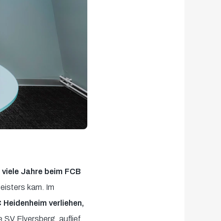
 viele Jahre beim FCB
eisters kam. Im
C Heidenheim verliehen,
 SV Elversberg, auflief.