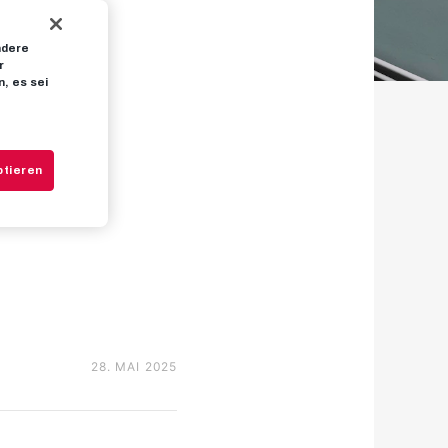
ndere
FC
r
, es sei
ten
ptieren
28. MAI 2025