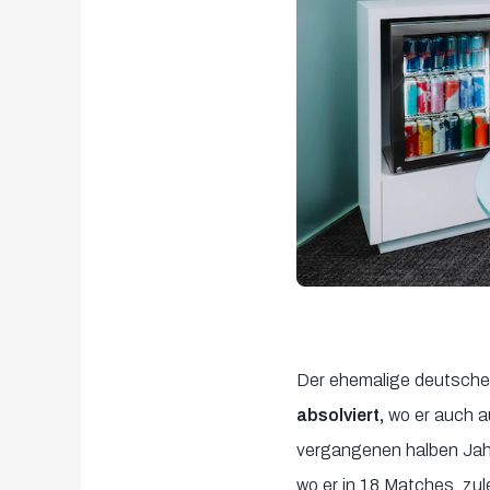
Der ehemalige deutsche
absolviert,
wo er auch au
vergangenen halben Jah
wo er in 18 Matches, zul