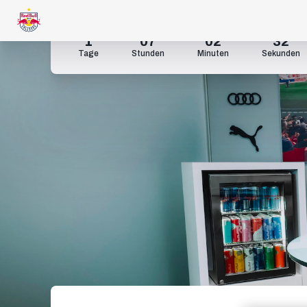
1
07
02
30
Tage
Stunden
Minuten
Sekunden