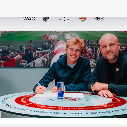
- : -
WAC
RBS