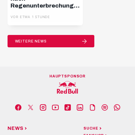
Regenunterbrechung:
Salzburg – Pafos |
VOR ETWA 1 STUNDE
Highlights | Europa
League Q3
WEITERE NEWS
HAUPTSPONSOR
NEWS
SUCHE