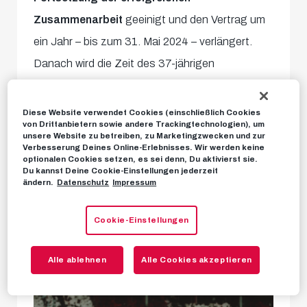
Zusammenarbeit
geeinigt und den Vertrag um
ein Jahr – bis zum 31. Mai 2024 – verlängert.
Danach wird die Zeit des 37-jährigen
Oberösterreichers als Spieler bei unseren Roten
Bullen enden, ihm liegt aber schon jetzt ein
Diese Website verwendet Cookies (einschließlich Cookies
von Drittanbietern sowie andere Trackingtechnologien), um
konkretes Angebot vor, seine
berufliche
unsere Website zu betreiben, zu Marketingzwecken und zur
Verbesserung Deines Online-Erlebnisses. Wir werden keine
Karriere in der Red Bull Fußball Akademie
optionalen Cookies setzen, es sei denn, Du aktivierst sie.
Du kannst Deine Cookie-Einstellungen jederzeit
fortzusetzen.
ändern.
Datenschutz
Impressum
Der Titel-Rekordhalter
Cookie-Einstellungen
Alle ablehnen
Alle Cookies akzeptieren