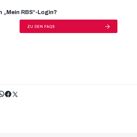
m
„Mein RBS“-Login?
ZU DEN FAQS
Tweet