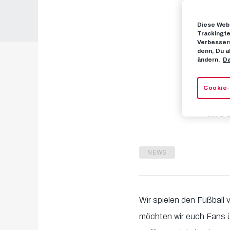
Diese Webs
Ei
Trackingte
Verbesseru
denn, Du a
ändern.
Da
Z
Cookie-
Mod
NEWS
Wir spielen den Fußball
möchten wir euch Fans ü