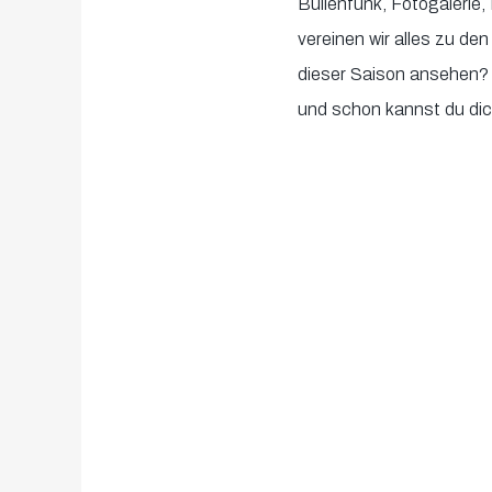
Bullenfunk, Fotogalerie,
seconds
Volume
vereinen wir alles zu de
90%
dieser Saison ansehen? 
und schon kannst du di