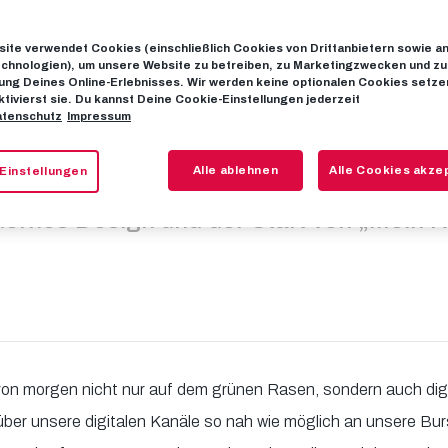
ite verwendet Cookies (einschließlich Cookies von Drittanbietern sowie a
n neues Websi
chnologien), um unsere Website zu betreiben, zu Marketingzwecken und zu
ng Deines Online-Erlebnisses. Wir werden keine optionalen Cookies setzen
ktivierst sie. Du kannst Deine Cookie-Einstellungen jederzeit
tenschutz
Impressum
eitalter bricht 
Alle ablehnen
Alle Cookies akze
Einstellungen
ernes Design und der Start von „Mein 
 von morgen nicht nur auf dem grünen Rasen, sondern auch digi
ber unsere digitalen Kanäle so nah wie möglich an unsere Bu