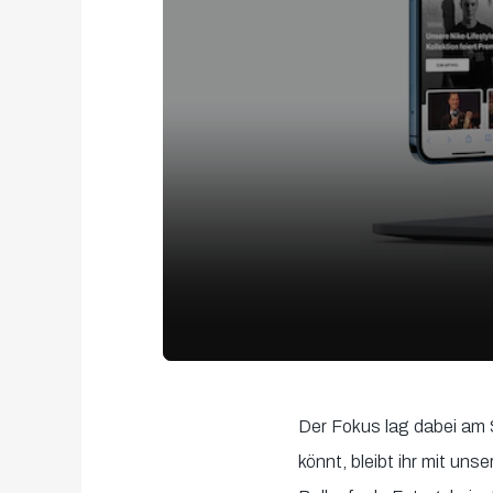
0
seconds
Der Fokus lag dabei am S
of
könnt, bleibt ihr mit un
38