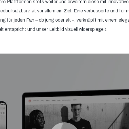
ere Plattformen stets weiter und erweitern diese mit innovat
edbullsalzburg.at vor allem ein Ziel: Eine verbesserte und für
ng für jeden Fan – ob jung oder alt –, verknüpft mit einem el
 entspricht und unser Leitbild visuell widerspiegelt.