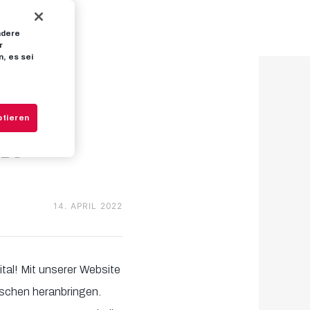
ndere
te-
r
, es sei
an
ptieren
RBS“
14. APRIL 2022
tal! Mit unserer Website
rschen heranbringen.