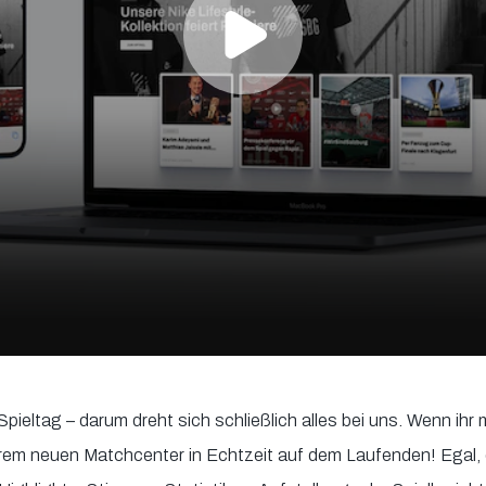
pieltag – darum dreht sich schließlich alles bei uns. Wenn ihr 
serem neuen Matchcenter in Echtzeit auf dem Laufenden! Egal, o